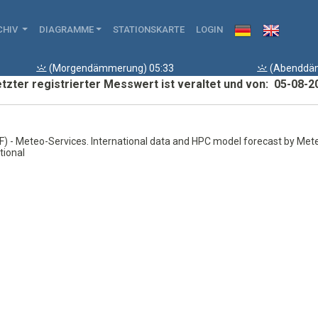
CHIV
DIAGRAMME
STATIONSKARTE
LOGIN
(Morgendämmerung) 05:33
(Abenddäm
tzter registrierter Messwert ist veraltet und von: 05-08-2
KF) - Meteo-Services. International data and HPC model forecast by Met
tional