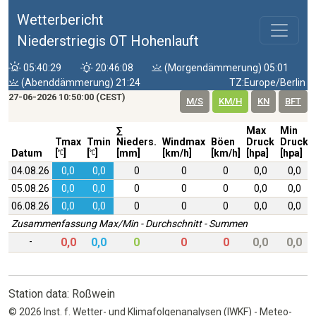
Wetterbericht
Niederstriegis OT Hohenlauft
05:40:29
20:46:08
(Morgendämmerung) 05:01
(Abenddämmerung) 21:24
TZ:Europe/Berlin
27-06-2026 10:50:00 (CEST)
M/S
KM/H
KN
BFT
∑
Max
Min
Tmax
Tmin
Nieders.
Windmax
Böen
Druck
Druck
Datum
[
]
[
]
[mm]
[km/h]
[km/h]
[hpa]
[hpa]
04.08.26
0,0
0,0
0
0
0
0,0
0,0
05.08.26
0,0
0,0
0
0
0
0,0
0,0
06.08.26
0,0
0,0
0
0
0
0,0
0,0
Zusammenfassung Max/Min - Durchschnitt - Summen
-
0,0
0,0
0
0
0
0,0
0,0
Station data: Roßwein
© 2026 Inst. f. Wetter- und Klimafolgenanalysen (IWKF) - Meteo-