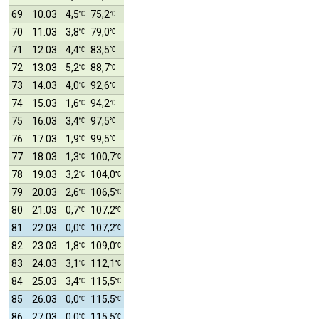
69
10.03
4,5
75,2
70
11.03
3,8
79,0
71
12.03
4,4
83,5
72
13.03
5,2
88,7
73
14.03
4,0
92,6
74
15.03
1,6
94,2
75
16.03
3,4
97,5
76
17.03
1,9
99,5
77
18.03
1,3
100,7
78
19.03
3,2
104,0
79
20.03
2,6
106,5
80
21.03
0,7
107,2
81
22.03
0,0
107,2
82
23.03
1,8
109,0
83
24.03
3,1
112,1
84
25.03
3,4
115,5
85
26.03
0,0
115,5
86
27.03
0,0
115,5