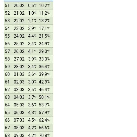
51
20.02
0,5
10,2
52
21.02
1,0
11,2
53
22.02
2,1
13,2
54
23.02
3,9
17,1
55
24.02
4,4
21,5
56
25.02
3,4
24,9
57
26.02
4,1
29,0
58
27.02
3,9
33,0
59
28.02
3,4
36,4
60
01.03
3,6
39,9
61
02.03
3,0
42,9
62
03.03
3,5
46,4
63
04.03
3,7
50,1
64
05.03
3,6
53,7
65
06.03
4,3
57,9
66
07.03
4,5
62,4
67
08.03
4,2
66,6
68
09.03
4,2
70,8