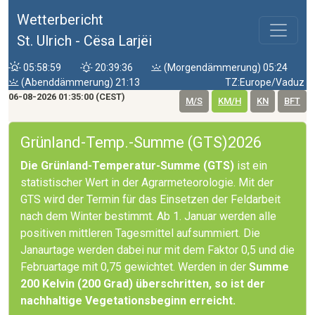
Wetterbericht
St. Ulrich - Cësa Larjëi
05:58:59
20:39:36
(Morgendämmerung) 05:24
(Abenddämmerung) 21:13
TZ:Europe/Vaduz
06-08-2026 01:35:00 (CEST)
M/S
KM/H
KN
BFT
Grünland-Temp.-Summe (GTS)2026
Die Grünland-Temperatur-Summe (GTS)
ist ein
statistischer Wert in der Agrarmeteorologie. Mit der
GTS wird der Termin für das Einsetzen der Feldarbeit
nach dem Winter bestimmt. Ab 1. Januar werden alle
positiven mittleren Tagesmittel aufsummiert. Die
Janaurtage werden dabei nur mit dem Faktor 0,5 und die
Februartage mit 0,75 gewichtet. Werden in der
Summe
200 Kelvin (200 Grad) überschritten, so ist der
nachhaltige Vegetationsbeginn erreicht.