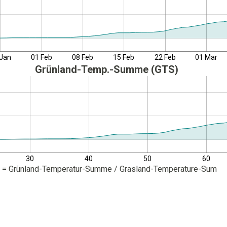
 Jan
01 Feb
08 Feb
15 Feb
22 Feb
01 Mar
Grünland-Temp.-Summe (GTS)
30
40
50
60
TS = Grünland-Temperatur-Summe / Grasland-Temperature-Sum