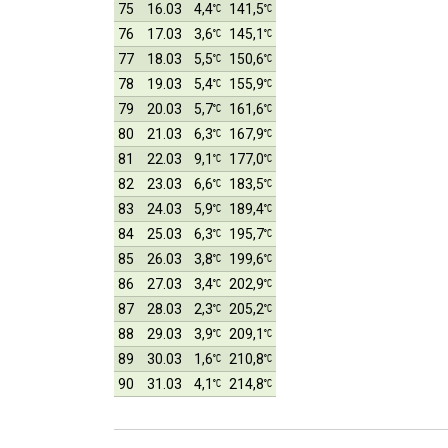
75
16.03
4,4
141,5
76
17.03
3,6
145,1
77
18.03
5,5
150,6
78
19.03
5,4
155,9
79
20.03
5,7
161,6
80
21.03
6,3
167,9
81
22.03
9,1
177,0
82
23.03
6,6
183,5
83
24.03
5,9
189,4
84
25.03
6,3
195,7
85
26.03
3,8
199,6
86
27.03
3,4
202,9
87
28.03
2,3
205,2
88
29.03
3,9
209,1
89
30.03
1,6
210,8
90
31.03
4,1
214,8