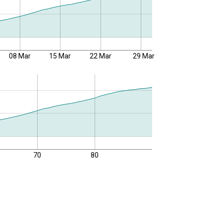
08 Mar
15 Mar
22 Mar
29 Mar
70
80