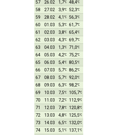
57
26.02
1,7
48,4
58
27.02
3,9
52,3
59
28.02
4,1
56,3
60
01.03
5,3
61,7
61
02.03
3,8
65,4
62
03.03
4,3
69,7
63
04.03
1,3
71,0
64
05.03
4,2
75,2
65
06.03
5,4
80,5
66
07.03
5,7
86,2
67
08.03
5,7
92,0
68
09.03
6,3
98,2
69
10.03
7,5
105,7
70
11.03
7,2
112,9
71
12.03
7,8
120,8
72
13.03
4,8
125,5
73
14.03
6,5
132,0
74
15.03
5,1
137,1