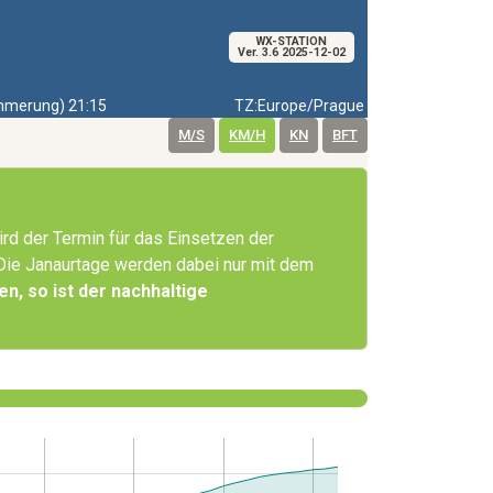
WX-STATION
Ver. 3.6 2025-12-02
merung) 21:15
TZ:Europe/Prague
M/S
KM/H
KN
BFT
ird der Termin für das Einsetzen der
 Die Janaurtage werden dabei nur mit dem
n, so ist der nachhaltige