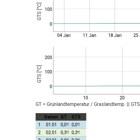
GTS [°C]
100
0
04 Jan
11 Jan
18 Jan
25
200
GTS [°C]
100
0
10
20
GT = Grünlandtemperatur / Graslandtemp. || G
Datum
GT
GTS
1
01.01
0,0
0,0
2
02.01
0,3
0,3