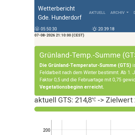
Wetterbericht
AKTUELL
ARCHIV
Gde. Hunderdorf
05:50:30
20:39:18
07-08-2026 21:10:00 (CEST)
Grünland-Temp.-Summe (GT
Die Grünland-Temperatur-Summe (GTS)
i
Feldarbeit nach dem Winter bestimmt. Ab 1. J
Faktor 0,5 und die Februartage mit 0,75 gewi
Vegetationsbeginn erreicht.
aktuell GTS: 214,8
-> Zielwert
200