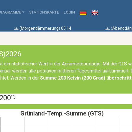
DIAGRAMME
STATIONSKARTE
LOGIN
(Morgendämmerung) 05:14
(Abenddäm
S)2026
st ein statistischer Wert in der Agrarmeteorologie. Mit der GTS w
anuar werden alle positiven mittleren Tagesmittel aufsummiert.
chtet. Werden in der
Summe 200 Kelvin (200 Grad) überschritte
 200
Grünland-Temp.-Summe (GTS)