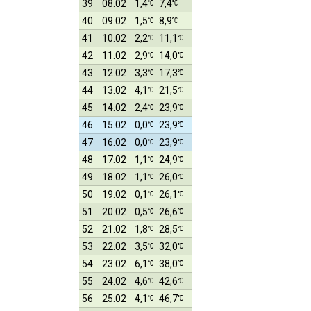
39
08.02
1,4
7,4
40
09.02
1,5
8,9
41
10.02
2,2
11,1
42
11.02
2,9
14,0
43
12.02
3,3
17,3
44
13.02
4,1
21,5
45
14.02
2,4
23,9
46
15.02
0,0
23,9
47
16.02
0,0
23,9
48
17.02
1,1
24,9
49
18.02
1,1
26,0
50
19.02
0,1
26,1
51
20.02
0,5
26,6
52
21.02
1,8
28,5
53
22.02
3,5
32,0
54
23.02
6,1
38,0
55
24.02
4,6
42,6
56
25.02
4,1
46,7