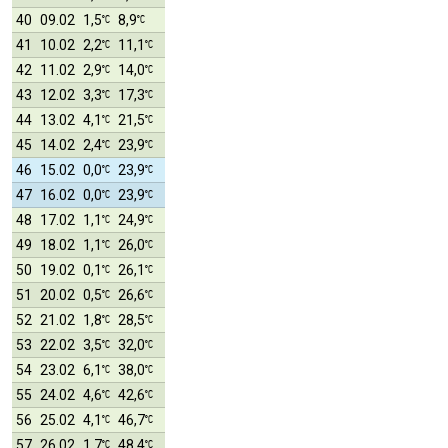
40
09.02
1,5
8,9
41
10.02
2,2
11,1
42
11.02
2,9
14,0
43
12.02
3,3
17,3
44
13.02
4,1
21,5
45
14.02
2,4
23,9
46
15.02
0,0
23,9
47
16.02
0,0
23,9
48
17.02
1,1
24,9
49
18.02
1,1
26,0
50
19.02
0,1
26,1
51
20.02
0,5
26,6
52
21.02
1,8
28,5
53
22.02
3,5
32,0
54
23.02
6,1
38,0
55
24.02
4,6
42,6
56
25.02
4,1
46,7
57
26.02
1,7
48,4