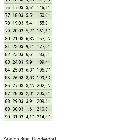
76
17.03
3,6
145,1
77
18.03
5,5
150,6
78
19.03
5,4
155,9
79
20.03
5,7
161,6
80
21.03
6,3
167,9
81
22.03
9,1
177,0
82
23.03
6,6
183,5
83
24.03
5,9
189,4
84
25.03
6,3
195,7
85
26.03
3,8
199,6
86
27.03
3,4
202,9
87
28.03
2,3
205,2
88
29.03
3,9
209,1
89
30.03
1,6
210,8
90
31.03
4,1
214,8
Station data: Hunderdorf