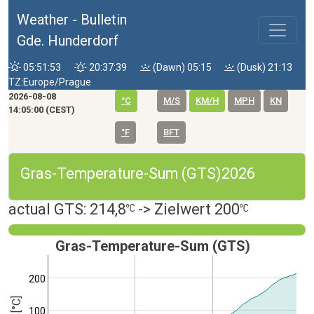
Weather - Bulletin
Gde. Hunderdorf
05:51:53
20:37:39
(Dawn) 05:15
(Dusk) 21:13
TZ:Europe/Prague
2026-08-08
°C
M/S
KM/H
MPH
KN
14:05:00 (CEST)
°F
BFT
Gras-Temperature-Sum (GTS)2026
actual GTS: 214,8
-> Zielwert 200
Gras-Temperature-Sum (GTS)
200
100