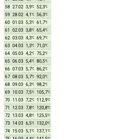
58
27.02
3,9
52,3
59
28.02
4,1
56,3
60
01.03
5,3
61,7
61
02.03
3,8
65,4
62
03.03
4,3
69,7
63
04.03
1,3
71,0
64
05.03
4,2
75,2
65
06.03
5,4
80,5
66
07.03
5,7
86,2
67
08.03
5,7
92,0
68
09.03
6,3
98,2
69
10.03
7,5
105,7
70
11.03
7,2
112,9
71
12.03
7,8
120,8
72
13.03
4,8
125,5
73
14.03
6,5
132,0
74
15.03
5,1
137,1
75
16.03
4,4
141,5