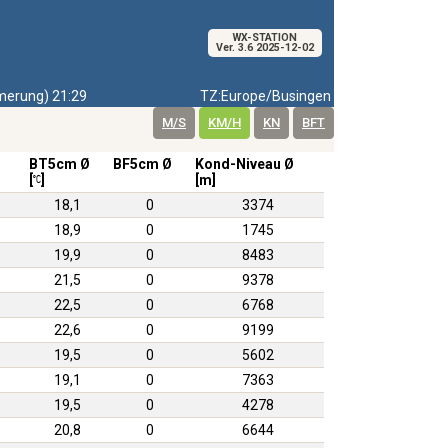
WX-STATION
Ver. 3.6 2025-12-02
erung) 21:29
TZ:Europe/Busingen
M/S
KM/H
KN
BFT
BT5cm Ø
BF5cm Ø
Kond-Niveau Ø
[
]
[m]
18,1
0
3374
18,9
0
1745
19,9
0
8483
21,5
0
9378
22,5
0
6768
22,6
0
9199
19,5
0
5602
19,1
0
7363
19,5
0
4278
20,8
0
6644