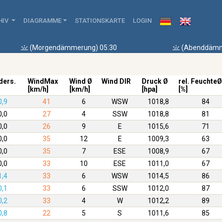
HIV
DIAGRAMME
STATIONSKARTE
LOGIN
(Morgendämmerung) 05:30
(Abenddämm
ders.
WindMax
Wind Ø
Wind DIR
Druck Ø
rel. FeuchteØ
[km/h]
[km/h]
[hpa]
[%]
0,9
41
6
WSW
1018,8
84
0,0
27
4
SSW
1018,8
81
0,0
26
9
E
1015,6
71
0,0
35
12
E
1009,3
63
0,0
35
7
ESE
1008,9
67
0,0
33
10
ESE
1011,0
67
1,4
33
6
WSW
1014,5
86
0,1
33
6
SSW
1012,0
87
0,2
33
4
W
1012,2
89
0,8
22
5
S
1011,6
85