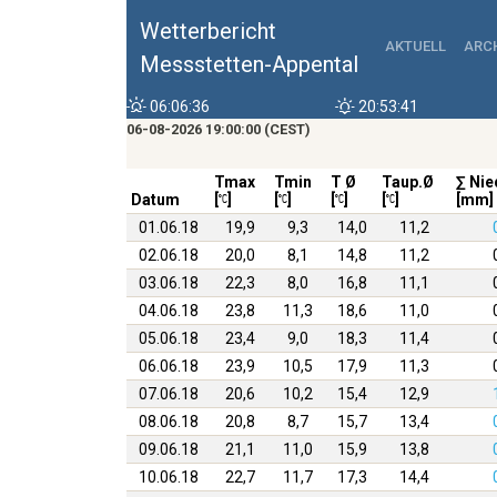
Wetterbericht
AKTUELL
ARC
Messstetten-Appental
06:06:36
20:53:41
06-08-2026 19:00:00 (CEST)
Tmax
Tmin
T Ø
Taup.Ø
∑ Nie
Datum
[
]
[
]
[
]
[
]
[mm]
01.06.18
19,9
9,3
14,0
11,2
02.06.18
20,0
8,1
14,8
11,2
03.06.18
22,3
8,0
16,8
11,1
04.06.18
23,8
11,3
18,6
11,0
05.06.18
23,4
9,0
18,3
11,4
06.06.18
23,9
10,5
17,9
11,3
07.06.18
20,6
10,2
15,4
12,9
08.06.18
20,8
8,7
15,7
13,4
09.06.18
21,1
11,0
15,9
13,8
10.06.18
22,7
11,7
17,3
14,4