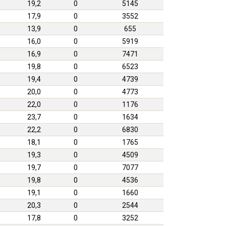
19,2
0
5145
17,9
0
3552
13,9
0
655
16,0
0
5919
16,9
0
7471
19,8
0
6523
19,4
0
4739
20,0
0
4773
22,0
0
1176
23,7
0
1634
22,2
0
6830
18,1
0
1765
19,3
0
4509
19,7
0
7077
19,8
0
4536
19,1
0
1660
20,3
0
2544
17,8
0
3252