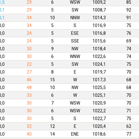
1,5
29
6
WSW
1009,2
85
0,1
29
5
SW
1008,7
92
0,1
34
10
NNW
1014,3
91
0,0
34
5
S
1016,9
75
0,0
24
5
ESE
1016,8
76
0,0
24
5
SSE
1015,6
69
0,0
30
9
NW
1018,4
74
0,0
30
6
WNW
1022,6
74
0,0
22
5
SW
1024,1
75
0,0
27
8
E
1019,7
70
0,0
46
15
W
1017,3
68
0,0
48
10
NW
1025,5
68
0,0
33
6
W
1025,1
70
0,0
30
7
WSW
1020,9
70
0,0
30
6
WSW
1022,2
71
0,0
30
5
S
1022,7
75
0,0
32
12
E
1020,4
62
0,0
40
14
ENE
1018,6
77