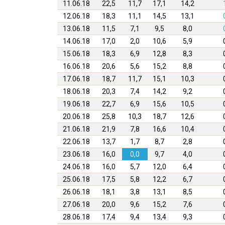
11.06.18
22,5
11,7
17,1
14,2
12.06.18
18,3
11,1
14,5
13,1
13.06.18
11,5
7,1
9,5
8,0
14.06.18
17,0
2,0
10,6
5,9
15.06.18
18,3
6,9
12,8
8,3
16.06.18
20,6
5,6
15,2
8,8
17.06.18
18,7
11,7
15,1
10,3
18.06.18
20,3
7,4
14,2
9,2
19.06.18
22,7
6,9
15,6
10,5
20.06.18
25,8
10,3
18,7
12,6
21.06.18
21,9
7,8
16,6
10,4
22.06.18
13,7
1,7
8,7
2,8
23.06.18
16,0
0,0
9,7
4,0
24.06.18
16,0
5,7
12,0
6,4
25.06.18
17,5
5,8
12,2
6,7
26.06.18
18,1
3,8
13,1
8,5
27.06.18
20,0
9,6
15,2
7,6
28.06.18
17,4
9,4
13,4
9,3