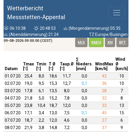
Wetterbericht
Messstetten-Appental
06:10:38
20:48:53
(Morgendämmerung) 05:35
(Abenddämmerung) 21:24
TZ:Europe/Busingen
09-08-2026 09:00:00 (CEST)
M/S
KM/H
KN
BFT
∑
Wind
Tmax
Tmin
T Ø
Taup.Ø
Nieders.
WindMax
Ø
Datum
[
]
[
]
[
]
[
]
[mm]
[km/h]
[km/h]
01.07.20
25,4
8,0
18,6
11,7
0,0
42
10
02.07.20
19,0
9,5
15,3
12,7
0,1
36
10
03.07.20
17,8
6,1
13,5
8,0
0,0
28
7
04.07.20
21,8
5,0
15,2
7,8
0,0
32
8
05.07.20
23,8
10,4
18,7
12,0
0,0
33
13
06.07.20
17,1
3,4
13,0
7,5
0,1
45
15
07.07.20
18,7
2,2
12,0
4,6
0,0
27
6
08.07.20
21,9
3,8
14,8
7,2
0,0
37
9