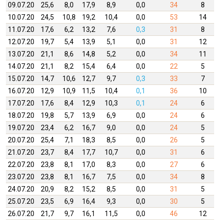
09.07.20
25,6
8,0
17,9
8,9
0,0
34
8
10.07.20
24,5
10,8
19,2
10,4
0,0
53
14
11.07.20
17,6
6,2
13,2
7,6
0,3
31
8
12.07.20
19,7
5,4
13,9
5,1
0,0
31
12
13.07.20
21,1
8,6
14,8
5,2
0,0
34
11
14.07.20
21,1
8,2
15,4
6,4
0,0
22
5
15.07.20
14,7
10,6
12,7
9,7
0,3
33
7
16.07.20
12,9
10,9
11,5
10,4
0,1
36
10
17.07.20
17,6
8,4
12,9
10,3
0,1
24
6
18.07.20
19,8
5,7
13,9
6,9
0,0
24
6
19.07.20
23,4
6,2
16,7
9,0
0,0
24
5
20.07.20
25,4
7,1
18,3
8,5
0,0
26
5
21.07.20
23,7
8,4
17,7
10,7
0,0
31
6
22.07.20
23,8
8,1
17,0
8,3
0,0
27
6
23.07.20
23,8
8,1
16,7
7,5
0,0
34
8
24.07.20
20,9
8,2
15,2
8,5
0,0
31
5
25.07.20
23,5
6,9
16,4
9,3
0,0
30
5
26.07.20
21,7
9,7
16,1
11,5
0,0
46
12