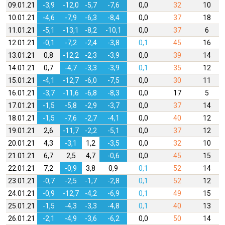
09.01.21
-3,9
-12,0
-5,7
-7,6
0,0
32
10
10.01.21
-4,6
-7,9
-6,3
-8,4
0,0
37
18
11.01.21
-5,1
-13,1
-8,2
-10,1
0,0
37
6
12.01.21
-0,1
-7,2
-2,4
-3,8
0,1
45
16
13.01.21
0,8
-12,2
-2,3
-3,9
0,0
39
14
14.01.21
0,7
-4,7
-3,3
-3,9
0,1
35
12
15.01.21
-4,1
-12,7
-6,0
-7,5
0,0
30
11
16.01.21
-3,7
-11,6
-6,8
-8,3
0,0
17
5
17.01.21
-1,5
-5,8
-2,9
-3,7
0,0
37
14
18.01.21
-1,5
-7,6
-2,7
-4,1
0,0
40
12
19.01.21
2,6
-11,7
-2,2
-5,1
0,0
37
12
20.01.21
4,3
-3,1
1,2
-3,5
0,0
32
10
21.01.21
6,7
2,5
4,7
-0,6
0,0
45
15
22.01.21
7,2
-0,9
3,8
0,9
0,1
52
14
23.01.21
-0,7
-2,5
-1,7
-2,8
0,1
52
12
24.01.21
-0,9
-12,7
-4,2
-6,9
0,1
49
15
25.01.21
-1,5
-4,3
-3,3
-4,8
0,1
40
13
26.01.21
-2,1
-4,9
-3,6
-6,2
0,0
50
14