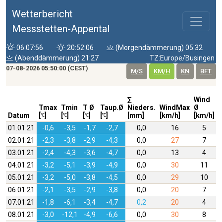
Wetterbericht
Messstetten-Appental
06:07:56
20:52:06
(Morgendämmerung) 05:32
(Abenddämmerung) 21:27
TZ:Europe/Busingen
07-08-2026 05:50:00 (CEST)
M/S
KM/H
KN
BFT
∑
Wind
Tmax
Tmin
T Ø
Taup.Ø
Nieders.
WindMax
Ø
Datum
[
]
[
]
[
]
[
]
[mm]
[km/h]
[km/h]
01.01.21
-0,6
-3,5
-1,7
-2,7
0,0
16
5
02.01.21
-2,3
-3,8
-2,9
-4,3
0,0
27
7
03.01.21
-2,4
-4,3
-3,6
-4,7
0,0
13
4
04.01.21
-3,2
-5,1
-3,9
-4,9
0,0
30
11
05.01.21
-3,2
-5,0
-3,8
-4,5
0,0
29
10
06.01.21
-2,1
-3,5
-2,9
-3,8
0,0
20
7
07.01.21
-1,8
-6,1
-3,4
-4,7
0,2
20
4
08.01.21
-3,0
-12,1
-4,9
-6,6
0,0
30
8