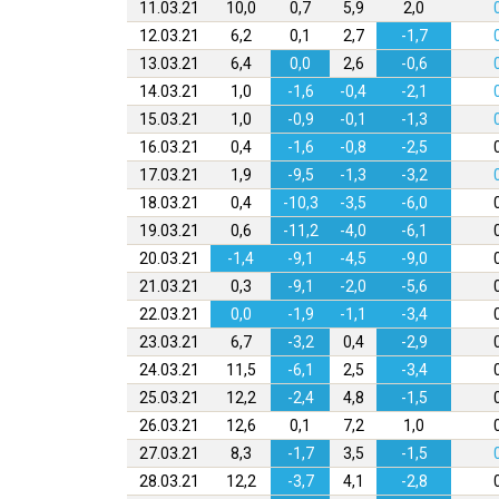
11.03.21
10,0
0,7
5,9
2,0
12.03.21
6,2
0,1
2,7
-1,7
13.03.21
6,4
0,0
2,6
-0,6
14.03.21
1,0
-1,6
-0,4
-2,1
15.03.21
1,0
-0,9
-0,1
-1,3
16.03.21
0,4
-1,6
-0,8
-2,5
17.03.21
1,9
-9,5
-1,3
-3,2
18.03.21
0,4
-10,3
-3,5
-6,0
19.03.21
0,6
-11,2
-4,0
-6,1
20.03.21
-1,4
-9,1
-4,5
-9,0
21.03.21
0,3
-9,1
-2,0
-5,6
22.03.21
0,0
-1,9
-1,1
-3,4
23.03.21
6,7
-3,2
0,4
-2,9
24.03.21
11,5
-6,1
2,5
-3,4
25.03.21
12,2
-2,4
4,8
-1,5
26.03.21
12,6
0,1
7,2
1,0
27.03.21
8,3
-1,7
3,5
-1,5
28.03.21
12,2
-3,7
4,1
-2,8