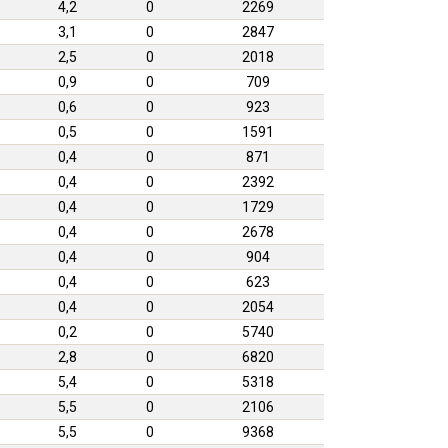
4,2
0
2269
3,1
0
2847
2,5
0
2018
0,9
0
709
0,6
0
923
0,5
0
1591
0,4
0
871
0,4
0
2392
0,4
0
1729
0,4
0
2678
0,4
0
904
0,4
0
623
0,4
0
2054
0,2
0
5740
2,8
0
6820
5,4
0
5318
5,5
0
2106
5,5
0
9368