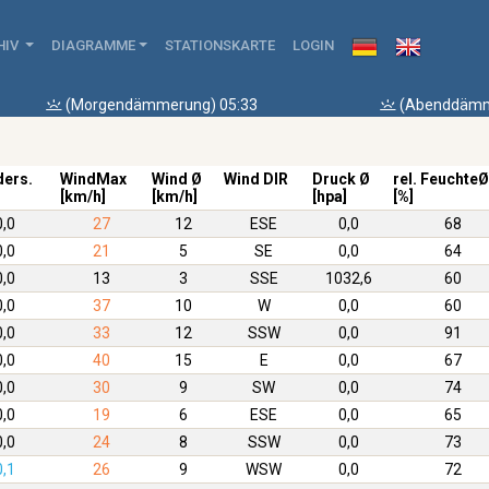
HIV
DIAGRAMME
STATIONSKARTE
LOGIN
(Morgendämmerung) 05:33
(Abenddämm
ders.
WindMax
Wind Ø
Wind DIR
Druck Ø
rel. FeuchteØ
[km/h]
[km/h]
[hpa]
[%]
0,0
27
12
ESE
0,0
68
0,0
21
5
SE
0,0
64
0,0
13
3
SSE
1032,6
60
0,0
37
10
W
0,0
60
0,0
33
12
SSW
0,0
91
0,0
40
15
E
0,0
67
0,0
30
9
SW
0,0
74
0,0
19
6
ESE
0,0
65
0,0
24
8
SSW
0,0
73
0,1
26
9
WSW
0,0
72