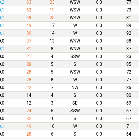
0,2
63
23
WSW
0,0
77
0,1
62
19
WSW
0,0
73
0,1
69
25
WSW
0,0
81
0,1
49
17
W
0,0
89
0,1
39
14
W
0,0
92
0,0
37
13
WNW
0,0
88
0,1
31
8
WNW
0,0
87
0,0
21
4
SSW
0,0
83
0,0
28
5
S
0,0
85
0,0
28
5
WSW
0,0
72
0,0
28
8
W
0,0
77
0,0
22
7
NW
0,0
85
0,0
14
4
S
0,0
80
0,0
12
3
SE
0,0
69
0,0
24
5
SSW
0,0
67
0,0
32
10
S
0,0
67
0,1
49
16
W
0,0
71
0,0
28
6
S
0,0
64