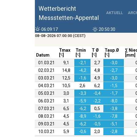
Wetterbericht
AKTUELL
ARC
Messstetten-Appental
06:09:17
20:50:30
08-08-2026 07:00:00 (CEST)
Tmax
Tmin
T Ø
Taup.Ø
∑ Nie
Datum
[
]
[
]
[
]
[
]
[mm]
01.03.21
9,1
-2,1
2,7
-3,0
02.03.21
14,8
-4,2
4,8
-2,7
03.03.21
12,5
-1,6
4,9
-3,0
04.03.21
10,5
2,6
6,2
-1,5
05.03.21
3,0
-3,3
-0,4
-1,7
06.03.21
3,1
-5,9
-2,2
-8,0
07.03.21
6,5
-6,2
0,5
-3,8
08.03.21
4,5
-8,9
-1,6
-7,8
09.03.21
4,5
-6,2
-0,5
-5,1
10.03.21
5,9
-0,6
2,0
-2,8