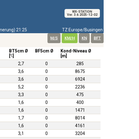
WX-STATION
Ver. 3.6 2025-12-02
erung) 21:25
TZ:Europe/Busingen
M/S
KM/H
KN
BFT
BT5cm Ø
BF5cm Ø
Kond-Niveau Ø
[
]
[m]
2,7
0
285
3,6
0
8675
3,6
0
6924
5,2
0
2236
3,3
0
475
1,6
0
400
1,6
0
1471
1,7
0
8014
1,6
0
4161
3,1
0
3204