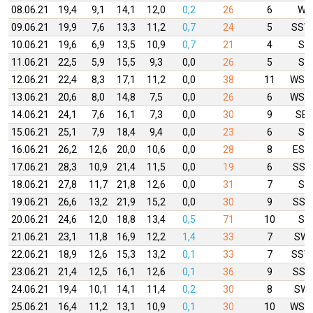
08.06.21
19,4
9,1
14,1
12,0
0,2
26
6
W
09.06.21
19,9
7,6
13,3
11,2
0,7
24
5
SSW
10.06.21
19,6
6,9
13,5
10,9
0,7
21
4
S
11.06.21
22,5
5,9
15,5
9,3
0,0
26
5
S
12.06.21
22,4
8,3
17,1
11,2
0,0
38
11
WSW
13.06.21
20,6
8,0
14,8
7,5
0,0
26
6
WSW
14.06.21
24,1
7,6
16,1
7,3
0,0
30
9
SE
15.06.21
25,1
7,9
18,4
9,4
0,0
23
6
S
16.06.21
26,2
12,6
20,0
10,6
0,0
28
8
ESE
17.06.21
28,3
10,9
21,4
11,5
0,0
19
6
SSE
18.06.21
27,8
11,7
21,8
12,6
0,0
31
7
S
19.06.21
26,6
13,2
21,9
15,2
0,0
30
9
SSE
20.06.21
24,6
12,0
18,8
13,4
0,5
71
10
S
21.06.21
23,1
11,8
16,9
12,2
1,4
33
7
SW
22.06.21
18,9
12,6
15,3
13,2
0,1
33
7
SSW
23.06.21
21,4
12,5
16,1
12,6
0,1
36
9
SSE
24.06.21
19,4
10,1
14,1
11,4
0,2
30
8
SW
25.06.21
16,4
11,2
13,1
10,9
0,1
30
10
WSW