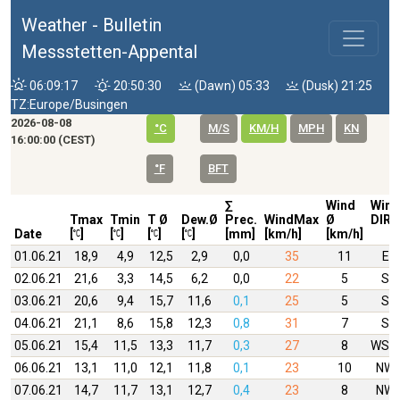
Weather - Bulletin
Messstetten-Appental
06:09:17
20:50:30
(Dawn) 05:33
(Dusk) 21:25
TZ:Europe/Busingen
2026-08-08
°C
M/S
KM/H
MPH
KN
16:00:00 (CEST)
°F
BFT
∑
Wind
Wind
Tmax
Tmin
T Ø
Dew.Ø
Prec.
WindMax
Ø
DIR
Date
[
]
[
]
[
]
[
]
[mm]
[km/h]
[km/h]
01.06.21
18,9
4,9
12,5
2,9
0,0
35
11
E
02.06.21
21,6
3,3
14,5
6,2
0,0
22
5
S
03.06.21
20,6
9,4
15,7
11,6
0,1
25
5
S
04.06.21
21,1
8,6
15,8
12,3
0,8
31
7
S
05.06.21
15,4
11,5
13,3
11,7
0,3
27
8
WSW
06.06.21
13,1
11,0
12,1
11,8
0,1
23
10
NW
07.06.21
14,7
11,7
13,1
12,7
0,4
23
8
NW