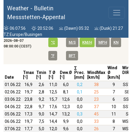
Weather - Bulletin
Messstetten-Appental
06:07:56
20:52:06
(Dawn) 05:32
(Dusk) 21:27
TZ:Europe/Busingen
2026-08-07
°C
M/S
KM/H
MPH
KN
08:00:00 (CEST)
°F
BFT
∑
Wind
Wind
Tmax
Tmin
T Ø
Dew.Ø
Prec.
WindMax
Ø
DIR
Date
[
]
[
]
[
]
[
]
[mm]
[km/h]
[km/h]
01.06.22
16,9
2,6
11,0
6,0
0,2
38
9
SSW
02.06.22
19,7
2,8
12,5
8,1
0,1
25
7
SE
03.06.22
23,8
9,2
15,7
12,6
0,0
23
6
SSE
04.06.22
22,8
9,7
17,6
12,3
0,0
37
10
SSW
05.06.22
17,3
9,0
14,7
13,2
0,3
45
11
S
06.06.22
19,7
7,5
14,4
9,9
0,0
33
8
WSW
07.06.22
17,7
5,0
12,0
9,6
0,0
26
7
WSW