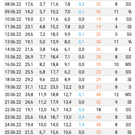
08.06.22
17,6
3,7
11,6
7,8
0,2
35
8
SSW
09.06.22
14,2
3,7
10,2
7,0
0,1
36
11
W
10.06.22
19,0
2,1
11,6
6,0
0,0
19
4
SSE
11.06.22
23,1
4,8
15,2
7,8
0,0
19
4
SE
12.06.22
24,6
7,2
18,3
9,9
0,1
20
5
SW
13.06.22
19,1
5,0
13,9
8,0
0,1
34
11
W
14.06.22
21,6
3,8
14,6
6,1
0,0
26
8
E
15.06.22
26,9
7,7
18,4
7,1
0,0
28
8
SSW
16.06.22
25,1
8,2
18,8
9,1
0,0
39
10
WSW
17.06.22
25,5
6,8
17,7
6,2
0,0
23
6
SSW
18.06.22
29,2
9,6
22,0
8,9
0,0
29
8
SE
19.06.22
31,1
12,2
23,5
12,2
0,0
37
8
S
20.06.22
24,8
11,9
18,8
12,7
0,1
48
12
WSW
21.06.22
24,6
11,2
17,9
13,4
0,0
32
9
SE
22.06.22
19,1
12,0
16,7
14,3
0,4
18
5
SSW
23.06.22
25,6
10,4
18,7
13,0
0,4
48
8
SSE
24.06.22
19,4
10,0
14,0
12,2
1,4
48
8
SSW
25.06.22
21,5
6,7
15,6
10,6
0,0
29
8
SE