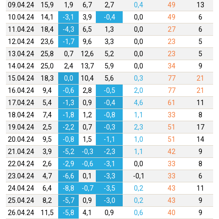
09.04.24
15,9
1,9
6,7
2,7
0,4
49
13
10.04.24
14,1
-3,1
3,9
-0,4
0,0
49
6
11.04.24
18,4
-4,3
6,5
1,3
0,0
27
6
12.04.24
23,6
-1,7
9,6
3,3
0,0
23
5
13.04.24
25,8
0,7
12,6
5,2
0,0
23
5
14.04.24
25,0
2,4
13,7
5,9
0,0
34
9
15.04.24
18,3
0,0
10,4
5,6
0,3
77
21
16.04.24
9,4
-0,6
2,8
-0,5
2,0
77
21
17.04.24
5,4
-1,3
0,9
-0,4
4,6
61
11
18.04.24
7,4
-1,8
1,2
-0,8
1,1
33
8
19.04.24
2,5
-2,2
0,7
-0,3
2,3
51
17
20.04.24
9,5
-0,8
1,5
-1,1
1,0
51
14
21.04.24
3,9
-5,2
-0,3
-2,3
1,1
42
9
22.04.24
2,6
-2,9
-0,6
-3,1
0,0
33
8
23.04.24
4,7
-6,6
0,1
-3,3
-0,1
33
6
24.04.24
6,4
-8,8
-0,7
-3,5
0,2
43
11
25.04.24
8,2
-5,7
0,9
-3,0
0,2
43
9
26.04.24
11,5
-5,8
4,1
0,9
0,6
40
9