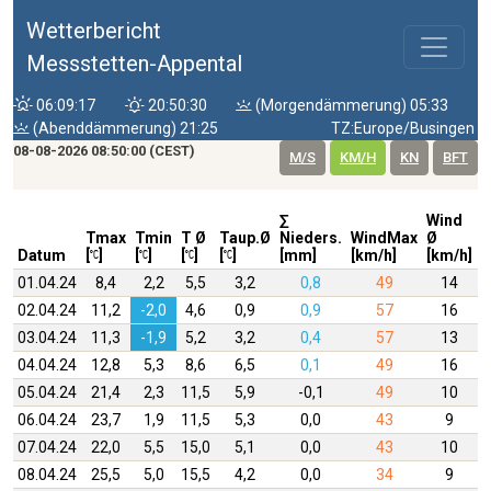
Wetterbericht
Messstetten-Appental
06:09:17
20:50:30
(Morgendämmerung) 05:33
(Abenddämmerung) 21:25
TZ:Europe/Busingen
08-08-2026 08:50:00 (CEST)
M/S
KM/H
KN
BFT
∑
Wind
W
Tmax
Tmin
T Ø
Taup.Ø
Nieders.
WindMax
Ø
D
Datum
[
]
[
]
[
]
[
]
[mm]
[km/h]
[km/h]
01.04.24
8,4
2,2
5,5
3,2
0,8
49
14
02.04.24
11,2
-2,0
4,6
0,9
0,9
57
16
03.04.24
11,3
-1,9
5,2
3,2
0,4
57
13
04.04.24
12,8
5,3
8,6
6,5
0,1
49
16
05.04.24
21,4
2,3
11,5
5,9
-0,1
49
10
06.04.24
23,7
1,9
11,5
5,3
0,0
43
9
07.04.24
22,0
5,5
15,0
5,1
0,0
43
10
08.04.24
25,5
5,0
15,5
4,2
0,0
34
9