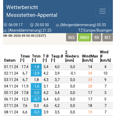
Wetterbericht
Messstetten-Appental
06:09:17
20:50:30
(Morgendämmerung) 05:33
(Abenddämmerung) 21:25
TZ:Europe/Busingen
08-08-2026 09:50:00 (CEST)
M/S
KM/H
KN
BFT
∑
Wind
W
Tmax
Tmin
T Ø
Taup.Ø
Nieders.
WindMax
Ø
D
Datum
[
]
[
]
[
]
[
]
[mm]
[km/h]
[km/h]
01.11.24
17,4
-1,8
5,4
4,0
0,0
14
4
02.11.24
6,7
-2,9
4,2
3,9
-0,1
34
10
03.11.24
6,7
1,8
4,3
3,7
0,0
34
9
04.11.24
11,9
-1,6
3,1
2,3
0,0
28
7
05.11.24
17,8
-5,0
4,2
3,4
0,0
17
3
06.11.24
12,5
-0,7
6,4
6,0
0,0
17
5
W
07.11.24
7,6
0,3
4,6
4,2
0,0
18
7
08.11.24
6,6
-0,3
3,9
3,5
0,0
19
7