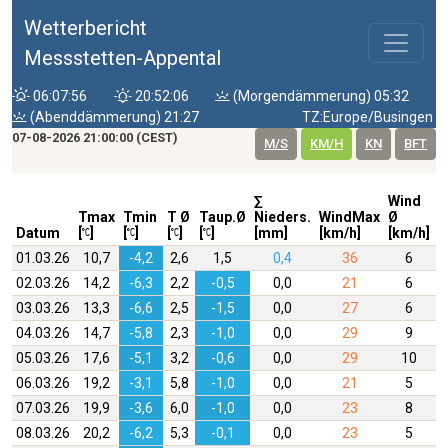
Wetterbericht
Messstetten-Appental
06:07:56
20:52:06
(Morgendämmerung) 05:32
(Abenddämmerung) 21:27
TZ:Europe/Busingen
07-08-2026 21:00:00 (CEST)
M/S
KM/H
KN
BFT
∑
Wind
W
Tmax
Tmin
T Ø
Taup.Ø
Nieders.
WindMax
Ø
D
Datum
[
]
[
]
[
]
[
]
[mm]
[km/h]
[km/h]
01.03.26
10,7
-4,2
2,6
1,5
0,4
36
6
02.03.26
14,2
-6,3
2,2
-0,5
0,0
21
6
03.03.26
13,3
-6,6
2,5
-1,5
0,0
27
6
04.03.26
14,7
-5,8
2,3
-1,0
0,0
29
9
05.03.26
17,6
-5,1
3,2
-0,6
0,0
29
10
06.03.26
19,2
-3,1
5,8
-1,0
0,0
21
5
07.03.26
19,9
-3,6
6,0
-1,0
0,0
23
8
08.03.26
20,2
-6,2
5,3
-0,1
0,0
23
5