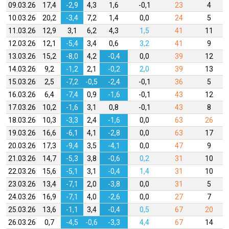
09.03.26
17,4
-2,9
4,3
1,6
-0,1
23
4
10.03.26
20,2
-3,4
7,2
1,4
0,0
24
5
11.03.26
12,9
3,1
6,2
4,3
1,5
41
11
12.03.26
12,1
-5,4
3,4
0,6
3,2
41
9
13.03.26
15,2
-8,0
4,2
-0,4
0,0
39
12
14.03.26
9,2
-1,2
2,1
-0,2
2,0
39
13
15.03.26
2,5
-7,2
-0,5
-2,4
-0,1
36
5
16.03.26
6,4
-7,4
0,9
-1,6
-0,1
43
12
17.03.26
10,2
-1,6
3,1
0,8
-0,1
43
8
18.03.26
10,3
-3,3
2,4
-1,6
0,0
63
26
19.03.26
16,6
-6,1
4,1
-2,8
0,0
63
17
20.03.26
17,3
-9,4
3,5
-4,1
0,0
47
9
21.03.26
14,7
-5,3
3,8
-0,6
0,2
31
10
22.03.26
15,6
-5,1
3,1
-0,4
1,4
31
10
23.03.26
13,4
-7,1
2,0
-3,8
0,0
31
5
24.03.26
16,9
-7,1
4,0
-2,6
0,0
27
7
25.03.26
13,6
-1,1
3,4
-0,4
0,5
67
20
26.03.26
0,7
-4,5
-0,6
-3,3
4,4
67
14