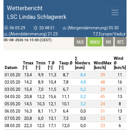
Wetterbericht
LSC Lindau Schlagwerk
06:05:29
20:48:51
(Morgendämmerung) 05:30
(Abenddämmerung) 21:23
TZ:Europe/Vaduz
05-08-2026 16:15:00 (CEST)
M/S
KM/H
KN
BFT
∑
Wind
Tmax
Tmin
T Ø
Taup.Ø
Nieders.
WindMax
Ø
Datum
[
]
[
]
[
]
[
]
[mm]
[km/h]
[km/h]
01.05.20
13,4
9,9
11,3
8,7
8,4
39
11
02.05.20
14,2
8,9
10,4
7,8
4,8
48
16
03.05.20
15,4
7,0
11,5
6,7
0,2
29
11
04.05.20
20,8
12,2
15,6
11,1
0,2
45
13
05.05.20
14,5
10,3
12,1
10,1
3,2
24
8
06.05.20
16,3
8,1
11,7
6,4
0,0
31
13
07.05.20
20,8
6,0
13,1
7,3
0,0
23
5
08.05.20
22,3
12,5
17,1
12,0
0,0
23
6