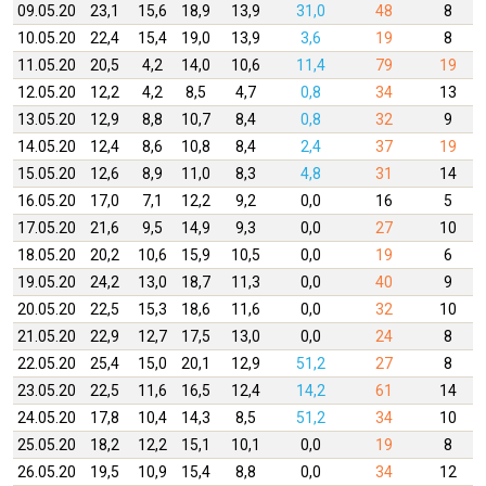
09.05.20
23,1
15,6
18,9
13,9
31,0
48
8
10.05.20
22,4
15,4
19,0
13,9
3,6
19
8
11.05.20
20,5
4,2
14,0
10,6
11,4
79
19
12.05.20
12,2
4,2
8,5
4,7
0,8
34
13
13.05.20
12,9
8,8
10,7
8,4
0,8
32
9
14.05.20
12,4
8,6
10,8
8,4
2,4
37
19
15.05.20
12,6
8,9
11,0
8,3
4,8
31
14
16.05.20
17,0
7,1
12,2
9,2
0,0
16
5
17.05.20
21,6
9,5
14,9
9,3
0,0
27
10
18.05.20
20,2
10,6
15,9
10,5
0,0
19
6
19.05.20
24,2
13,0
18,7
11,3
0,0
40
9
20.05.20
22,5
15,3
18,6
11,6
0,0
32
10
21.05.20
22,9
12,7
17,5
13,0
0,0
24
8
22.05.20
25,4
15,0
20,1
12,9
51,2
27
8
23.05.20
22,5
11,6
16,5
12,4
14,2
61
14
24.05.20
17,8
10,4
14,3
8,5
51,2
34
10
25.05.20
18,2
12,2
15,1
10,1
0,0
19
8
26.05.20
19,5
10,9
15,4
8,8
0,0
34
12