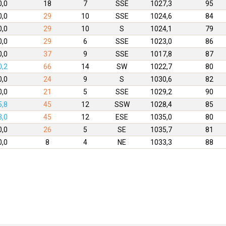
0,0
18
7
SSE
1027,3
95
0,0
29
10
SSE
1024,6
84
0,0
29
10
S
1024,1
79
0,0
29
6
SSE
1023,0
86
0,0
37
9
SSE
1017,8
87
0,2
66
14
SW
1022,7
80
0,0
24
9
S
1030,6
82
0,0
21
5
SSE
1029,2
90
5,8
45
12
SSW
1028,4
85
3,0
45
12
ESE
1035,0
80
0,0
26
5
SE
1035,7
81
0,0
8
4
NE
1033,3
88