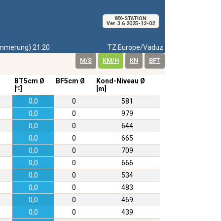
WX-STATION
Ver. 3.6 2025-12-02
merung) 21:20
TZ:Europe/Vaduz
M/S
KM/H
KN
BFT
BT5cm Ø
BF5cm Ø
Kond-Niveau Ø
[
]
[m]
0,0
0
581
0,0
0
979
0,0
0
644
0,0
0
665
0,0
0
709
0,0
0
666
0,0
0
534
0,0
0
483
0,0
0
469
0,0
0
439