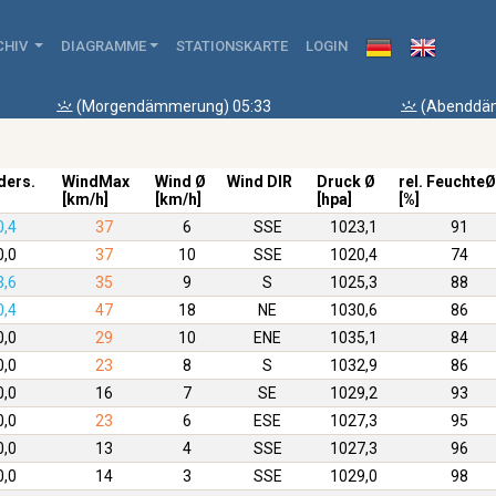
CHIV
DIAGRAMME
STATIONSKARTE
LOGIN
(Morgendämmerung) 05:33
(Abenddäm
ders.
WindMax
Wind Ø
Wind DIR
Druck Ø
rel. FeuchteØ
[km/h]
[km/h]
[hpa]
[%]
0,4
37
6
SSE
1023,1
91
0,0
37
10
SSE
1020,4
74
3,6
35
9
S
1025,3
88
0,4
47
18
NE
1030,6
86
0,0
29
10
ENE
1035,1
84
0,0
23
8
S
1032,9
86
0,0
16
7
SE
1029,2
93
0,0
23
6
ESE
1027,3
95
0,0
13
4
SSE
1027,3
96
0,0
14
3
SSE
1029,0
98