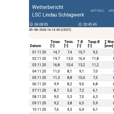
Wetterbericht
AKTUELL
AR
LSC Lindau Schlagwerk
06:08:05
20:45:45
05-08-2026 16:15:00 (CEST)
Tmax
Tmin
T Ø
Taup.Ø
∑ Nie
Datum
[
]
[
]
[
]
[
]
[mm]
01.11.20
14,7
7,4
10,7
9,2
02.11.20
19,7
13,0
16,4
11,8
03.11.20
16,8
10,4
13,2
11,2
04.11.20
11,0
8,1
9,1
7,0
05.11.20
11,3
8,8
10,0
7,5
06.11.20
9,9
8,2
9,0
6,8
07.11.20
8,7
5,5
7,2
6,1
08.11.20
9,0
5,3
7,0
6,3
09.11.20
9,2
3,8
6,5
5,9
10.11.20
7,6
4,3
6,4
6,1