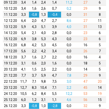
09.12.20
3,4
1,4
2,4
1,4
11,2
27
6
10.12.20
3,4
1,6
2,6
0,7
0,2
29
9
11.12.20
3,3
-0,8
1,3
-0,4
0,0
31
8
12.12.20
6,4
2,0
4,7
2,7
8,6
27
11
13.12.20
5,9
4,3
5,1
3,9
4,0
31
13
14.12.20
5,4
2,1
4,0
2,8
0,0
23
6
15.12.20
6,9
3,8
5,3
4,3
0,0
23
6
16.12.20
6,8
4,2
5,3
4,5
0,0
16
5
17.12.20
5,6
2,2
4,2
3,4
0,0
26
7
18.12.20
3,7
1,6
2,7
2,2
0,0
16
4
19.12.20
3,1
0,6
2,0
1,6
0,0
18
5
20.12.20
4,1
1,5
2,5
2,2
0,0
14
5
21.12.20
7,7
3,7
5,9
4,7
7,8
29
9
22.12.20
11,7
7,1
9,8
7,5
3,0
47
20
23.12.20
12,7
8,3
10,4
7,1
2,2
45
14
24.12.20
10,5
6,2
8,4
5,5
12,2
53
19
25.12.20
6,0
1,2
3,1
1,1
4,6
56
15
26.12.20
3,3
-0,8
1,0
-2,8
0,0
32
9