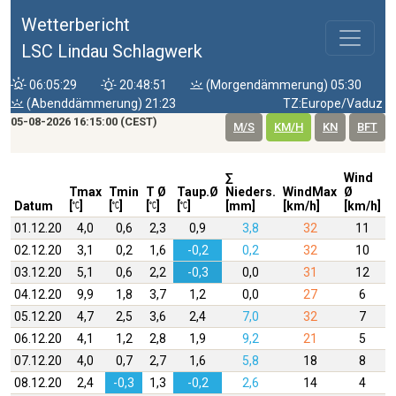
Wetterbericht
LSC Lindau Schlagwerk
06:05:29
20:48:51
(Morgendämmerung) 05:30
(Abenddämmerung) 21:23
TZ:Europe/Vaduz
05-08-2026 16:15:00 (CEST)
M/S
KM/H
KN
BFT
∑
Wind
W
Tmax
Tmin
T Ø
Taup.Ø
Nieders.
WindMax
Ø
D
Datum
[
]
[
]
[
]
[
]
[mm]
[km/h]
[km/h]
01.12.20
4,0
0,6
2,3
0,9
3,8
32
11
02.12.20
3,1
0,2
1,6
-0,2
0,2
32
10
03.12.20
5,1
0,6
2,2
-0,3
0,0
31
12
04.12.20
9,9
1,8
3,7
1,2
0,0
27
6
05.12.20
4,7
2,5
3,6
2,4
7,0
32
7
06.12.20
4,1
1,2
2,8
1,9
9,2
21
5
07.12.20
4,0
0,7
2,7
1,6
5,8
18
8
08.12.20
2,4
-0,3
1,3
-0,2
2,6
14
4