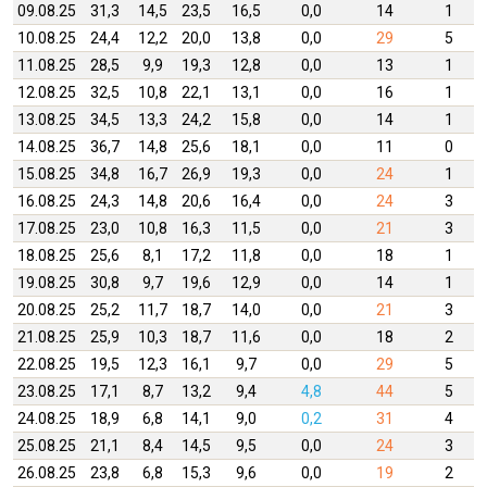
09.08.25
31,3
14,5
23,5
16,5
0,0
14
1
10.08.25
24,4
12,2
20,0
13,8
0,0
29
5
11.08.25
28,5
9,9
19,3
12,8
0,0
13
1
12.08.25
32,5
10,8
22,1
13,1
0,0
16
1
13.08.25
34,5
13,3
24,2
15,8
0,0
14
1
14.08.25
36,7
14,8
25,6
18,1
0,0
11
0
15.08.25
34,8
16,7
26,9
19,3
0,0
24
1
16.08.25
24,3
14,8
20,6
16,4
0,0
24
3
17.08.25
23,0
10,8
16,3
11,5
0,0
21
3
18.08.25
25,6
8,1
17,2
11,8
0,0
18
1
19.08.25
30,8
9,7
19,6
12,9
0,0
14
1
20.08.25
25,2
11,7
18,7
14,0
0,0
21
3
21.08.25
25,9
10,3
18,7
11,6
0,0
18
2
22.08.25
19,5
12,3
16,1
9,7
0,0
29
5
23.08.25
17,1
8,7
13,2
9,4
4,8
44
5
24.08.25
18,9
6,8
14,1
9,0
0,2
31
4
25.08.25
21,1
8,4
14,5
9,5
0,0
24
3
26.08.25
23,8
6,8
15,3
9,6
0,0
19
2