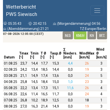
Wetterbericht
PWS Siewisch
05:35:43
20:42:15
(Morgendämmerung) 04:56
(Abenddämmerung) 21:21
TZ:Europe/Berlin
07-08-2026 12:05:00 (CEST)
M/S
KM/H
KN
BFT
∑
Wind
Tmax
Tmin
T Ø
Taup.Ø
Nieders.
WindMax
Ø
Datum
[
]
[
]
[
]
[
]
[mm]
[km/h]
[km/h]
01.08.25
23,7
14,4
17,7
15,3
4,4
26
3
02.08.25
24,2
13,4
18,5
14,4
0,0
19
3
03.08.25
21,1
14,9
17,4
13,6
0,0
24
5
04.08.25
25,8
14,5
18,4
15,0
1,0
23
3
05.08.25
22,2
13,4
17,3
15,1
11,6
26
4
06.08.25
22,6
11,4
16,5
11,7
0,0
24
4
07.08.25
26,8
10,2
18,9
12,5
0,0
18
1
08.08.25
27,0
16,3
21,4
14,9
0,0
19
3