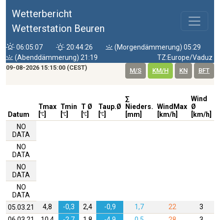
Wetterbericht
Wetterstation Beuren
06:05:07
20:44:26
(Morgendämmerung) 05:29
(Abenddämmerung) 21:19
TZ:Europe/Vaduz
09-08-2026 15:15:00 (CEST)
M/S
KM/H
KN
BFT
∑
Wind
W
Tmax
Tmin
T Ø
Taup.Ø
Nieders.
WindMax
Ø
D
Datum
[
]
[
]
[
]
[
]
[mm]
[km/h]
[km/h]
NO
DATA
NO
DATA
NO
DATA
NO
DATA
4,8
-0,3
2,4
-0,9
1,7
22
3
05.03.21
06.03.21
10,4
-2,7
1,8
-4,9
0,5
28
3