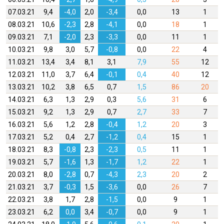
07.03.21
9,4
-4,0
2,0
-3,4
0,0
13
1
08.03.21
10,6
-2,3
2,8
-4,1
0,0
18
1
09.03.21
7,1
-2,0
2,3
-3,3
0,0
11
1
10.03.21
9,8
3,0
5,7
-0,8
0,0
22
4
11.03.21
13,4
3,4
8,1
3,1
7,9
55
12
12.03.21
11,0
3,7
6,4
-0,1
0,4
40
12
13.03.21
10,2
3,8
6,5
0,7
1,5
86
20
14.03.21
6,3
1,3
2,9
0,3
5,6
31
6
15.03.21
9,2
1,3
2,9
0,7
2,7
33
7
16.03.21
5,6
1,2
2,8
-0,4
1,2
20
3
17.03.21
5,2
0,4
2,7
-1,2
0,4
15
1
18.03.21
8,3
-0,8
2,3
-2,3
0,5
11
1
19.03.21
5,7
-1,6
1,3
-1,7
1,2
22
1
20.03.21
8,0
-2,8
0,7
-4,3
2,3
20
2
21.03.21
3,7
-0,3
1,5
-3,6
0,0
26
7
22.03.21
3,8
1,7
2,8
-1,5
0,0
9
1
23.03.21
6,2
0,0
3,4
-0,7
0,0
9
1