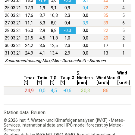
24.03.21
18,0
-1,9
5,6
-0,6
0,1
20
1
25.03.21
17,3
1,9
9,1
0,9
0,4
22
4
26.03.21
17,6
3,7
10,3
2,3
0,0
35
5
27.03.21
11,1
5,3
8,0
0,4
3,9
39
6
28.03.21
16,0
2,9
8,8
-0,3
0,0
22
5
29.03.21
21,5
4,5
11,8
1,0
0,0
20
2
30.03.21
24,2
3,5
12,5
2,3
0,0
17
1
31.03.21
24,9
4,1
13,4
2,9
0,0
13
1
Zusammenfassung Max/Min - Durchschnitt - Summen
∑
Wind
W
Tmax
Tmin
T Ø
Taup.Ø
Nieders.
WindMax
Ø
D
[
]
[
]
[
]
[
]
[mm]
[km/h]
[km/h]
24,9
0,0
4,5
-0,6
30,3
86
Station data: Beuren
© 2026 Inst. f. Wetter- und Klimafolgenanalysen (IWKF) - Meteo-
Services. International data and HPC model forecast by Meteo-
Services
Weather data by IWKF, MR, DWD, WMO, Airport International