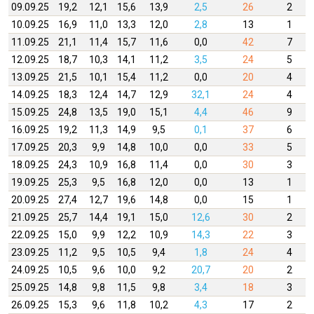
09.09.25
19,2
12,1
15,6
13,9
2,5
26
2
10.09.25
16,9
11,0
13,3
12,0
2,8
13
1
11.09.25
21,1
11,4
15,7
11,6
0,0
42
7
12.09.25
18,7
10,3
14,1
11,2
3,5
24
5
13.09.25
21,5
10,1
15,4
11,2
0,0
20
4
14.09.25
18,3
12,4
14,7
12,9
32,1
24
4
15.09.25
24,8
13,5
19,0
15,1
4,4
46
9
16.09.25
19,2
11,3
14,9
9,5
0,1
37
6
17.09.25
20,3
9,9
14,8
10,0
0,0
33
5
18.09.25
24,3
10,9
16,8
11,4
0,0
30
3
19.09.25
25,3
9,5
16,8
12,0
0,0
13
1
20.09.25
27,4
12,7
19,6
14,8
0,0
15
1
21.09.25
25,7
14,4
19,1
15,0
12,6
30
2
22.09.25
15,0
9,9
12,2
10,9
14,3
22
3
23.09.25
11,2
9,5
10,5
9,4
1,8
24
4
24.09.25
10,5
9,6
10,0
9,2
20,7
20
2
25.09.25
14,8
9,8
11,5
9,8
3,4
18
3
26.09.25
15,3
9,6
11,8
10,2
4,3
17
2