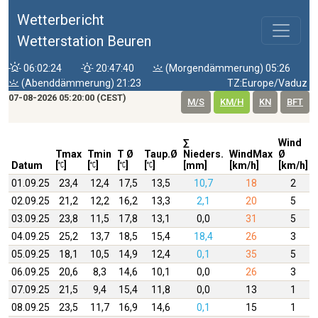
Wetterbericht
Wetterstation Beuren
06:02:24
20:47:40
(Morgendämmerung) 05:26
(Abenddämmerung) 21:23
TZ:Europe/Vaduz
07-08-2026 05:20:00 (CEST)
M/S
KM/H
KN
BFT
∑
Wind
Tmax
Tmin
T Ø
Taup.Ø
Nieders.
WindMax
Ø
Datum
[
]
[
]
[
]
[
]
[mm]
[km/h]
[km/h]
01.09.25
23,4
12,4
17,5
13,5
10,7
18
2
02.09.25
21,2
12,2
16,2
13,3
2,1
20
5
03.09.25
23,8
11,5
17,8
13,1
0,0
31
5
04.09.25
25,2
13,7
18,5
15,4
18,4
26
3
05.09.25
18,1
10,5
14,9
12,4
0,1
35
5
06.09.25
20,6
8,3
14,6
10,1
0,0
26
3
07.09.25
21,5
9,4
15,4
11,8
0,0
13
1
08.09.25
23,5
11,7
16,9
14,6
0,1
15
1