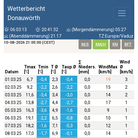
Wetterbericht
Donauwörth
06:03:13
20:41:32
(Morgendämmerung) 05:27
(Abenddämmerung) 21:17
TZ:Europe/Vaduz
10-08-2026 21:05:00 (CEST)
M/S
KM/H
KN
BFT
∑
Wind
W
Tmax
Tmin
T Ø
Taup.Ø
Nieders.
WindMax
Ø
D
Datum
[
]
[
]
[
]
[
]
[mm]
[km/h]
[km/h]
01.03.25
6,7
-0,4
2,3
-0,4
0,0
19
3
02.03.25
9,2
-2,2
2,6
-2,2
0,0
15
2
03.03.25
11,6
-3,4
3,4
-3,0
0,0
14
2
04.03.25
13,8
-2,7
4,4
-2,7
0,0
17
1
05.03.25
16,3
-3,6
4,9
-1,6
0,0
9
1
06.03.25
19,1
-2,2
6,5
-0,8
0,0
10
1
07.03.25
18,2
-1,6
7,1
-0,3
0,0
12
1
08.03.25
17,0
-1,7
6,9
-0,1
0,0
14
1