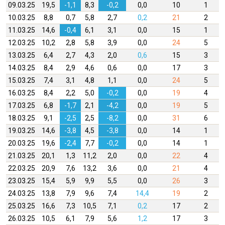
09.03.25
19,5
-1,1
8,3
-0,2
0,0
10
1
10.03.25
8,8
0,7
5,8
2,7
0,2
21
2
11.03.25
14,6
-0,4
6,1
3,1
0,0
15
1
12.03.25
10,2
2,8
5,8
3,9
0,0
24
5
13.03.25
6,4
2,7
4,3
2,0
0,6
15
3
14.03.25
8,4
2,9
4,6
0,6
0,0
17
3
15.03.25
7,4
3,1
4,8
1,1
0,0
24
5
16.03.25
8,4
2,2
5,0
-0,2
0,0
19
4
17.03.25
6,8
-1,7
2,1
-4,2
0,0
19
5
18.03.25
9,1
-2,5
2,5
-8,2
0,0
31
6
19.03.25
14,6
-3,8
4,5
-3,8
0,0
14
1
20.03.25
19,6
-2,4
7,7
-0,2
0,0
14
1
21.03.25
20,1
1,3
11,2
2,0
0,0
22
4
22.03.25
20,9
7,6
13,2
3,6
0,0
21
4
23.03.25
15,4
5,9
9,9
5,5
0,0
26
3
24.03.25
13,8
7,9
9,6
7,4
14,4
19
2
25.03.25
16,6
7,3
10,5
7,1
0,2
17
2
26.03.25
10,5
6,1
7,9
5,6
1,2
17
3