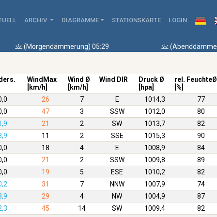
TUELL
ARCHIV
DIAGRAMME
STATIONSKARTE
LOGIN
(Morgendämmerung) 05:29
(Abenddämmer
ders.
WindMax
Wind Ø
Wind DIR
Druck Ø
rel. FeuchteØ
[km/h]
[km/h]
[hpa]
[%]
0,0
26
7
E
1014,3
77
0,0
47
3
SSW
1012,0
80
1,9
21
2
SW
1013,7
82
3,9
11
2
SSE
1015,3
90
0,0
18
4
E
1008,9
84
0,0
21
2
SSW
1009,8
89
0,0
19
5
ESE
1010,2
82
0,2
31
7
NNW
1007,9
74
3,9
29
4
NW
1004,9
87
2,3
45
14
SW
1009,4
82