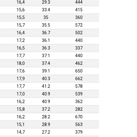
16,4
29.3
444
15,6
33.4
415
15,5
35
360
15,7
35.5
572
16,4
36.7
502
17,2
36.1
440
16,5
36.3
337
17,7
37.1
440
18,0
37.4
462
17,6
39.1
650
17,9
40.3
662
17,7
41.2
578
17,0
40.9
539
16,2
40.9
362
15,8
37.2
282
16,2
28.2
670
15,1
28.9
563
14,7
27.2
379