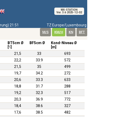
WX-STATION
Ver. 3.6 2025-12-02
ung) 21:51
TZ:Europe/Luxembourg
M/S
KM/H
KN
BFT
BT5cm Ø
BF5cm Ø
Kond-Niveau Ø
[
]
[m]
21,5
33
693
22,2
33.9
572
21,5
35
499
19,7
34.2
272
20,6
33.3
633
18,8
31.7
288
19,2
32.3
517
20,3
36.9
772
18,4
38.6
327
17,6
38.5
482