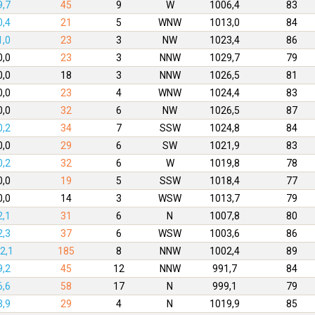
9,7
45
9
W
1006,4
83
0,4
21
5
WNW
1013,0
84
1,0
23
3
NW
1023,4
86
0,0
23
3
NNW
1029,7
79
0,0
18
3
NNW
1026,5
81
0,0
23
4
WNW
1024,4
83
0,0
32
6
NW
1026,5
87
0,2
34
7
SSW
1024,8
84
0,0
29
6
SW
1021,9
83
0,2
32
6
W
1019,8
78
0,0
19
5
SSW
1018,4
77
0,0
14
3
WSW
1013,7
79
2,1
31
6
N
1007,8
80
2,3
37
6
WSW
1003,6
86
2,1
185
8
NNW
1002,4
89
9,2
45
12
NNW
991,7
84
6,6
58
17
N
999,1
79
3,9
29
4
N
1019,9
85