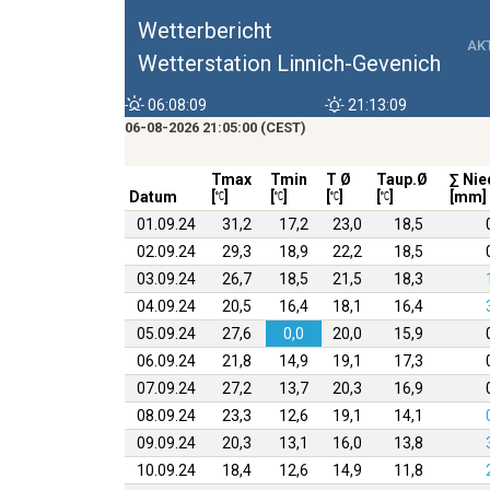
Wetterbericht
AK
Wetterstation Linnich-Gevenich
06:08:09
21:13:09
06-08-2026 21:05:00 (CEST)
Tmax
Tmin
T Ø
Taup.Ø
∑ Nie
Datum
[
]
[
]
[
]
[
]
[mm]
01.09.24
31,2
17,2
23,0
18,5
02.09.24
29,3
18,9
22,2
18,5
03.09.24
26,7
18,5
21,5
18,3
04.09.24
20,5
16,4
18,1
16,4
05.09.24
27,6
0,0
20,0
15,9
06.09.24
21,8
14,9
19,1
17,3
07.09.24
27,2
13,7
20,3
16,9
08.09.24
23,3
12,6
19,1
14,1
09.09.24
20,3
13,1
16,0
13,8
10.09.24
18,4
12,6
14,9
11,8