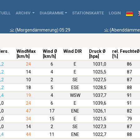
TUELL
ARCHIV
DIAGRAMME
STATIONSKARTE
LOGIN
(Morgendämmerung) 05:29
(Abenddämmer
ders.
WindMax
Wind Ø
Wind DIR
Druck Ø
rel. FeuchteØ
[km/h]
[km/h]
[hpa]
[%]
,2
24
6
E
1031,0
86
,2
14
4
E
1025,5
87
,2
10
2
SE
1027,5
87
,2
18
5
ESE
1028,5
88
,4
19
4
WSW
1037,7
91
,0
24
6
E
1039,6
91
,0
47
17
ENE
1026,1
82
,0
34
15
E
1021,5
79
,0
14
2
SE
1027,3
87
,4
44
11
ENE
1022,7
88