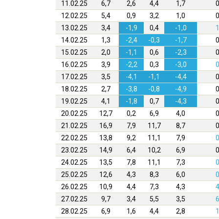
11.02.25
6,7
2,6
4,4
1,7
0
12.02.25
5,4
0,9
3,2
1,0
0
13.02.25
3,4
-1,9
0,4
-1,0
1
14.02.25
1,3
-2,4
-0,3
-1,7
0
15.02.25
2,0
-1,1
0,6
-2,3
0
16.02.25
3,9
-2,2
0,3
-3,0
0
17.02.25
3,5
-4,1
-1,1
-4,4
0
18.02.25
2,7
-3,8
-0,8
-4,9
0
19.02.25
4,1
-1,8
0,7
-4,3
0
20.02.25
12,7
0,2
6,9
4,0
0
21.02.25
16,9
7,9
11,7
8,7
0
22.02.25
13,8
9,2
11,1
7,9
0
23.02.25
14,9
6,4
10,2
6,9
0
24.02.25
13,5
7,8
11,1
7,3
0
25.02.25
12,6
4,3
8,3
6,0
0
26.02.25
10,9
4,4
7,3
4,3
4
27.02.25
9,7
3,4
5,5
3,5
6
28.02.25
6,9
1,6
4,4
2,8
1