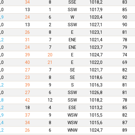
,0
34
8
SSE
1018,2
83
,0
13
1
SSW
1017,9
85
,9
24
6
W
1020,4
90
,0
13
2
SSW
1027,1
90
,0
26
8
E
1023,1
81
,2
31
7
ENE
1021,4
78
,0
24
7
ENE
1023,7
79
,0
39
20
E
1024,7
74
,0
40
21
E
1022,0
69
,0
27
7
SE
1021,7
82
,0
23
8
SE
1018,6
82
,2
39
9
S
1016,3
81
,0
27
6
SSW
1026,8
81
,8
42
12
SSW
1018,2
78
,2
18
4
ESE
1013,2
85
,9
37
9
WSW
1015,5
82
,4
34
8
WSW
1015,6
87
,2
26
6
WNW
1024,7
89