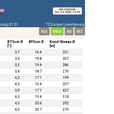
WX-STATION
Ver. 3.6 2025-12-02
ung) 21:51
TZ:Europe/Luxembourg
M/S
KM/H
KN
BFT
BT5cm Ø
BF5cm Ø
Kond-Niveau Ø
[
]
[m]
3,7
16.4
321
3,4
19.8
307
3,5
19.4
286
3,4
18.7
276
4,3
17.1
199
4,5
16.4
207
3,9
17.1
437
4,3
19.4
518
4,5
20.6
292
4,0
20.7
275