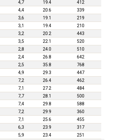
4,7
19.4
412
4,4
20.6
339
3,6
19.1
219
3,1
19.4
210
3,2
20.2
443
3,5
22.1
520
2,8
24.0
510
2,4
26.8
642
2,5
35.8
768
4,9
29.3
447
7,2
26.4
462
7,1
27.2
484
7,7
28.1
500
7,4
29.8
588
7,2
29.9
360
7,1
25.6
455
6,3
23.9
317
5,9
23.4
251