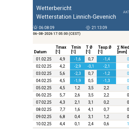
Wetterbericht
AK
Wetterstation Linnich-Gevenich
06:08:09
21:13:09
06-08-2026 17:05:00 (CEST)
Tmax
Tmin
T Ø
Taup.Ø
∑ Nie
Datum
[
]
[
]
[
]
[
]
[mm]
01.02.25
4,9
-1,6
0,7
-1,4
0
02.02.25
4,2
-2,9
-0,1
-2,1
0
03.02.25
5,6
-2,3
0,7
-1,2
0
04.02.25
4,5
-1,9
0,5
-1,3
0
05.02.25
4,5
1,2
3,5
2,2
0
06.02.25
5,7
2,6
3,5
2,2
0
07.02.25
4,3
2,1
3,1
0,2
0
08.02.25
7,7
1,6
4,1
0,7
0
09.02.25
6,8
0,4
3,1
1,2
0
10.02.25
4,4
0,1
2,4
0,6
1