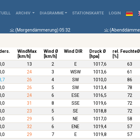
TUELL
ARCHIV
DIAGRAMME
STATIONSKARTE
LOGIN
(Morgendämmerung) 05:32
(Abenddämmer
ders.
WindMax
Wind Ø
Wind DIR
Druck Ø
rel. FeuchteØ
[km/h]
[km/h]
[hpa]
[%]
0,0
13
2
E
1017,6
63
0,0
24
3
WSW
1013,6
61
3,7
26
4
SW
1010,0
86
0,0
26
5
SW
1013,4
78
0,0
24
6
ESE
1016,5
72
0,0
31
8
SSE
1019,6
72
0,0
23
5
SE
1018,8
72
0,0
29
5
NE
1017,0
58
0,0
32
6
ENE
1019,4
57
0,0
29
7
E
1019,8
57