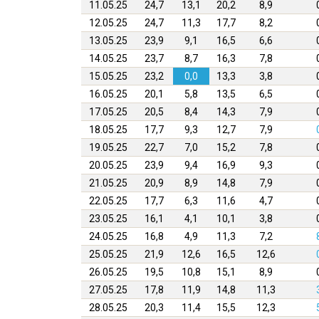
11.05.25
24,7
13,1
20,2
8,9
12.05.25
24,7
11,3
17,7
8,2
13.05.25
23,9
9,1
16,5
6,6
14.05.25
23,7
8,7
16,3
7,8
15.05.25
23,2
0,0
13,3
3,8
16.05.25
20,1
5,8
13,5
6,5
17.05.25
20,5
8,4
14,3
7,9
18.05.25
17,7
9,3
12,7
7,9
19.05.25
22,7
7,0
15,2
7,8
20.05.25
23,9
9,4
16,9
9,3
21.05.25
20,9
8,9
14,8
7,9
22.05.25
17,7
6,3
11,6
4,7
23.05.25
16,1
4,1
10,1
3,8
24.05.25
16,8
4,9
11,3
7,2
25.05.25
21,9
12,6
16,5
12,6
26.05.25
19,5
10,8
15,1
8,9
27.05.25
17,8
11,9
14,8
11,3
28.05.25
20,3
11,4
15,5
12,3