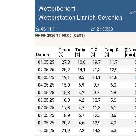
Wetterbericht
AK
Wetterstation Linnich-Gevenich
06:11:11
21:09:38
08-08-2026 19:00:00 (CEST)
Tmax
Tmin
T Ø
Taup.Ø
∑ Nie
Datum
[
]
[
]
[
]
[
]
[mm]
01.05.25
27,3
10,6
19,7
11,7
02.05.25
28,2
14,1
21,3
12,9
03.05.25
19,1
8,5
14,1
11,8
04.05.25
15,0
5,9
9,7
6,0
05.05.25
15,3
4,2
9,7
4,8
06.05.25
16,3
4,2
10,7
5,6
07.05.25
17,8
4,7
11,3
6,1
08.05.25
18,9
5,7
12,3
3,6
09.05.25
20,2
4,6
12,9
4,0
10.05.25
21,9
7,2
14,3
5,3