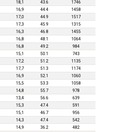
18,1
43.6
1746
16,9
44.4
1458
17,0
44.9
1517
17,3
45.9
1315
16,3
46.8
1455
16,8
48.1
1064
16,8
49.2
984
15,1
50.1
743
17,2
51.2
1135
17,7
51.3
1174
16,9
52.1
1060
15,5
53.3
1058
14,8
55.7
978
13,4
56.6
639
15,3
47.4
591
15,1
46.7
956
14,3
47.4
542
14,9
36.2
482