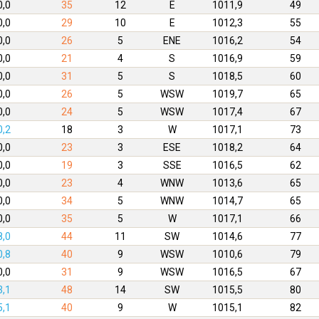
0,0
35
12
E
1011,9
49
0,0
29
10
E
1012,3
55
0,0
26
5
ENE
1016,2
54
0,0
21
4
S
1016,9
59
0,0
31
5
S
1018,5
60
0,0
26
5
WSW
1019,7
65
0,0
24
5
WSW
1017,4
67
0,2
18
3
W
1017,1
73
0,0
23
3
ESE
1018,2
64
0,0
19
3
SSE
1016,5
62
0,0
23
4
WNW
1013,6
65
0,0
34
5
WNW
1014,7
65
0,0
35
5
W
1017,1
66
8,0
44
11
SW
1014,6
77
0,8
40
9
WSW
1010,6
79
0,0
31
9
WSW
1016,5
67
3,1
48
14
SW
1015,5
80
5,1
40
9
W
1015,1
82