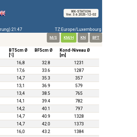
WX-STATION
Ver. 3.6 2025-12-02
ung) 21:47
TZ:Europe/Luxembourg
M/S
KM/H
KN
BFT
BT5cm Ø
BF5cm Ø
Kond-Niveau Ø
[
]
[m]
16,8
32.8
1231
17,6
33.6
1287
14,7
35.3
357
13,1
36.9
579
13,4
38.5
765
14,1
39.4
782
14,2
40.1
797
14,7
40.9
1328
14,7
42.0
1373
16,0
43.2
1384