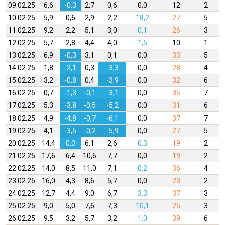
09.02.25
6,6
-0,3
2,7
0,6
0,0
12
2
10.02.25
5,9
0,6
2,9
2,2
18,2
27
5
11.02.25
9,2
2,2
5,1
3,0
0,1
26
3
12.02.25
5,7
2,8
4,4
4,0
1,5
10
1
13.02.25
6,9
-0,3
3,1
0,1
0,0
33
5
14.02.25
1,8
-2,1
0,3
-3,3
0,0
28
4
15.02.25
3,2
-0,8
0,4
-3,9
0,0
32
6
16.02.25
0,7
-1,3
-0,1
-3,1
0,0
35
7
17.02.25
5,3
-3,8
-0,5
-5,2
0,0
31
6
18.02.25
4,9
-4,8
-0,7
-6,1
0,0
37
7
19.02.25
4,1
-3,5
-0,2
-5,9
0,0
27
5
20.02.25
14,4
0,0
6,1
2,6
0,3
19
2
21.02.25
17,6
6,4
10,6
7,7
0,0
19
2
22.02.25
14,0
8,5
11,0
7,1
0,2
36
4
23.02.25
16,0
4,3
8,6
5,7
0,0
23
2
24.02.25
12,7
4,4
9,0
6,7
3,3
37
3
25.02.25
9,0
5,0
7,6
7,3
10,1
25
3
26.02.25
9,5
3,2
5,7
3,2
1,0
39
6