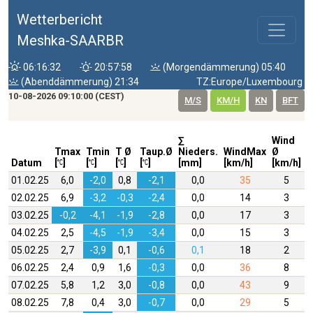
Wetterbericht
Meshka-SAARBR
06:16:32
20:57:58
(Morgendämmerung) 05:40
(Abenddämmerung) 21:34
TZ:Europe/Luxembourg
10-08-2026 09:10:00 (CEST)
M/S
KM/H
KN
BFT
∑
Wind
W
Tmax
Tmin
T Ø
Taup.Ø
Nieders.
WindMax
Ø
D
Datum
[
]
[
]
[
]
[
]
[mm]
[km/h]
[km/h]
01.02.25
6,0
-2,0
0,8
-2,1
0,0
35
5
02.02.25
6,9
-3,2
-0,3
-2,4
0,0
14
3
03.02.25
-0,2
-4,1
-1,9
-2,8
0,0
17
3
04.02.25
2,5
-4,5
-1,9
-3,4
0,0
15
3
05.02.25
2,7
-3,9
0,1
-0,6
0,1
18
2
06.02.25
2,4
0,9
1,6
-0,3
0,0
36
8
07.02.25
5,8
1,2
3,0
-0,8
0,0
43
9
08.02.25
7,8
0,4
3,0
-0,7
0,0
29
5