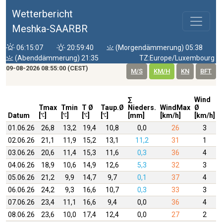
Wetterbericht
Meshka-SAARBR
06:15:07
20:59:40
(Morgendämmerung) 05:38
(Abenddämmerung) 21:35
TZ:Europe/Luxembourg
09-08-2026 08:55:00 (CEST)
M/S
KM/H
KN
BFT
∑
Wind
Tmax
Tmin
T Ø
Taup.Ø
Nieders.
WindMax
Ø
Datum
[
]
[
]
[
]
[
]
[mm]
[km/h]
[km/h]
01.06.26
26,8
13,2
19,4
10,8
0,0
26
3
02.06.26
21,1
11,9
15,2
13,1
11,2
31
1
03.06.26
20,6
11,4
15,3
11,6
0,3
36
4
04.06.26
18,9
10,6
14,9
12,6
5,3
32
3
05.06.26
21,2
9,9
14,7
9,7
0,1
37
4
06.06.26
24,2
9,3
16,6
10,7
0,3
33
3
07.06.26
23,4
11,1
16,6
9,4
0,0
36
4
08.06.26
23,6
10,0
17,4
12,4
0,0
27
2