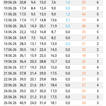
09.06.26
20,8
9,4
15,0
7,6
1,0
39
6
10.06.26
17,4
8,4
12,4
9,0
2,0
23
2
11.06.26
17,5
9,5
13,3
9,0
1,2
46
5
12.06.26
17,4
11,7
14,8
13,6
3,1
33
4
13.06.26
26,5
14,3
20,1
11,9
0,2
48
9
14.06.26
22,2
10,2
16,8
8,7
0,0
35
5
15.06.26
24,9
7,5
16,3
8,2
0,0
27
3
16.06.26
28,3
13,1
19,4
13,0
0,2
21
2
17.06.26
30,5
14,1
22,4
14,0
0,0
20
2
18.06.26
36,1
15,9
25,5
16,0
0,0
18
1
19.06.26
36,4
20,3
28,8
15,7
0,0
26
3
20.06.26
37,7
19,3
29,0
15,0
0,0
28
4
21.06.26
37,8
21,4
29,0
17,5
0,0
23
3
22.06.26
39,0
20,1
29,8
18,6
0,0
21
3
23.06.26
36,5
21,6
29,1
18,4
0,0
27
4
24.06.26
39,5
20,7
30,0
17,0
0,0
20
3
25.06.26
39,3
21,3
31,0
17,5
0,0
24
3
26.06.26
40,9
24,0
31,4
18,1
0,0
24
3