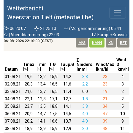
Wetterbericht
Weerstation Tielt (meteotielt.be)
06:20:07
21:25:10
(Morgendämmerung) 05:41
(Abenddämmerung) 22:03
TZ:Europe/Brussels
06-08-2026 22:10:00 (CEST)
M/S
KM/H
KN
BFT
∑
Wind
Tmax
Tmin
T Ø
Taup.Ø
Nieders.
WindMax
Ø
Datum
[
]
[
]
[
]
[
]
[mm]
[km/h]
[km/h]
01.08.21
19,6
13,2
15,9
14,2
3,8
23
4
02.08.21
20,3
13,4
16,5
11,6
2,2
23
3
03.08.21
21,0
13,7
16,5
11,4
0,0
19
2
04.08.21
22,1
12,3
17,1
12,7
1,8
21
2
05.08.21
23,7
13,5
18,8
14,1
3,8
34
5
06.08.21
20,9
14,7
17,5
14,5
4,0
47
10
07.08.21
20,2
14,1
16,6
13,7
4,0
39
9
08.08.21
18,9
13,9
15,9
12,9
3,0
48
11