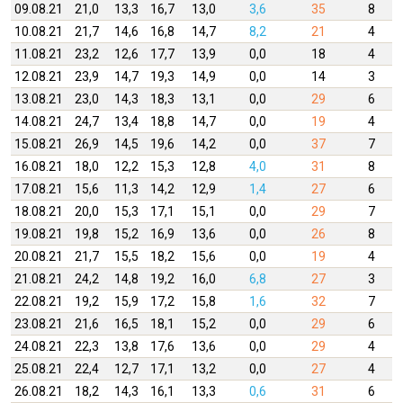
09.08.21
21,0
13,3
16,7
13,0
3,6
35
8
10.08.21
21,7
14,6
16,8
14,7
8,2
21
4
11.08.21
23,2
12,6
17,7
13,9
0,0
18
4
12.08.21
23,9
14,7
19,3
14,9
0,0
14
3
13.08.21
23,0
14,3
18,3
13,1
0,0
29
6
14.08.21
24,7
13,4
18,8
14,7
0,0
19
4
15.08.21
26,9
14,5
19,6
14,2
0,0
37
7
16.08.21
18,0
12,2
15,3
12,8
4,0
31
8
17.08.21
15,6
11,3
14,2
12,9
1,4
27
6
18.08.21
20,0
15,3
17,1
15,1
0,0
29
7
19.08.21
19,8
15,2
16,9
13,6
0,0
26
8
20.08.21
21,7
15,5
18,2
15,6
0,0
19
4
21.08.21
24,2
14,8
19,2
16,0
6,8
27
3
22.08.21
19,2
15,9
17,2
15,8
1,6
32
7
23.08.21
21,6
16,5
18,1
15,2
0,0
29
6
24.08.21
22,3
13,8
17,6
13,6
0,0
29
4
25.08.21
22,4
12,7
17,1
13,2
0,0
27
4
26.08.21
18,2
14,3
16,1
13,3
0,6
31
6