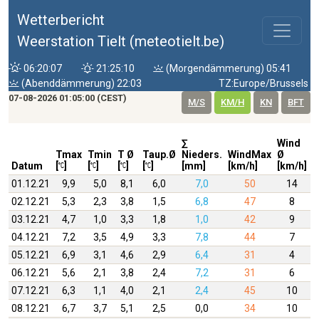
Wetterbericht
Weerstation Tielt (meteotielt.be)
06:20:07
21:25:10
(Morgendämmerung) 05:41
(Abenddämmerung) 22:03
TZ:Europe/Brussels
07-08-2026 01:05:00 (CEST)
M/S
KM/H
KN
BFT
∑
Wind
W
Tmax
Tmin
T Ø
Taup.Ø
Nieders.
WindMax
Ø
D
Datum
[
]
[
]
[
]
[
]
[mm]
[km/h]
[km/h]
01.12.21
9,9
5,0
8,1
6,0
7,0
50
14
02.12.21
5,3
2,3
3,8
1,5
6,8
47
8
03.12.21
4,7
1,0
3,3
1,8
1,0
42
9
04.12.21
7,2
3,5
4,9
3,3
7,8
44
7
05.12.21
6,9
3,1
4,6
2,9
6,4
31
4
06.12.21
5,6
2,1
3,8
2,4
7,2
31
6
07.12.21
6,3
1,1
4,0
2,1
2,4
45
10
08.12.21
6,7
3,7
5,1
2,5
0,0
34
10