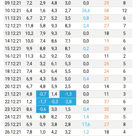
09.12.21
7,2
2,9
4,8
3,0
0,0
29
8
10.12.21
6,4
1,6
4,3
2,7
26,6
58
12
11.12.21
6,7
2,7
5,2
3,5
0,8
24
6
12.12.21
11,8
5,8
9,3
8,3
2,4
27
7
13.12.21
10,2
7,9
9,3
7,6
0,0
18
5
14.12.21
10,0
7,4
8,6
7,1
0,0
19
6
15.12.21
9,9
8,8
9,3
8,1
0,2
23
6
16.12.21
11,3
6,2
9,2
7,6
0,0
11
2
17.12.21
7,4
3,2
6,1
5,3
0,0
24
5
18.12.21
7,4
4,3
6,4
5,5
0,0
24
6
19.12.21
6,9
4,3
5,6
5,0
0,4
21
3
20.12.21
6,7
4,8
5,9
2,5
0,0
14
3
21.12.21
4,8
-0,7
1,4
-1,3
0,0
11
3
22.12.21
1,2
-1,7
-0,3
-2,8
0,0
37
6
23.12.21
8,6
-0,6
3,0
1,5
0,4
35
9
24.12.21
9,6
6,8
8,2
7,0
1,4
26
5
25.12.21
6,9
0,9
3,8
2,8
17,6
27
8
26.12.21
7,8
1,0
4,2
3,2
1,2
18
4