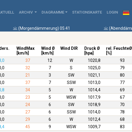
AKTUELL
ARCHIV
DIAGRAMME
STATIONSKARTE
LOGIN
(Morgendämmerung) 05:41
(Abenddämm
ders.
WindMax
Wind Ø
Wind DIR
Druck Ø
rel. FeuchteØ
[km/h]
[km/h]
[hpa]
[%]
3,0
37
12
W
1020,8
93
0,0
32
7
S
1025,0
79
0,0
21
3
SW
1021,1
80
0,0
37
7
SSW
1013,0
77
0,8
34
5
W
1014,4
69
0,0
23
5
WSW
1017,9
67
0,0
24
6
SW
1018,9
70
0,0
27
6
SSW
1014,0
78
0,0
29
6
W
1012,4
68
8,4
45
9
WSW
1009,7
83