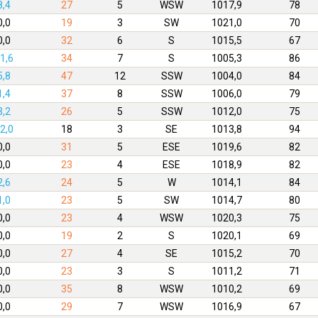
8,4
27
5
WSW
1017,9
78
0,0
19
3
SW
1021,0
70
0,0
32
6
S
1015,5
67
1,6
34
7
S
1005,3
86
5,8
47
12
SSW
1004,0
84
1,4
37
8
SSW
1006,0
79
3,2
26
5
SSW
1012,0
75
2,0
18
3
SE
1013,8
94
0,0
31
5
ESE
1019,6
82
0,0
23
4
ESE
1018,9
82
2,6
24
5
W
1014,1
84
1,0
23
5
SW
1014,7
80
0,0
23
4
WSW
1020,3
75
0,0
19
2
S
1020,1
69
0,0
27
4
SE
1015,2
70
0,0
23
3
S
1011,2
71
0,0
35
8
WSW
1010,2
69
0,0
29
7
WSW
1016,9
67