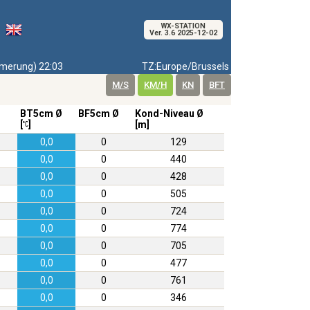
WX-STATION
Ver. 3.6 2025-12-02
erung) 22:03
TZ:Europe/Brussels
M/S
KM/H
KN
BFT
BT5cm Ø
BF5cm Ø
Kond-Niveau Ø
[
]
[m]
0,0
0
129
0,0
0
440
0,0
0
428
0,0
0
505
0,0
0
724
0,0
0
774
0,0
0
705
0,0
0
477
0,0
0
761
0,0
0
346