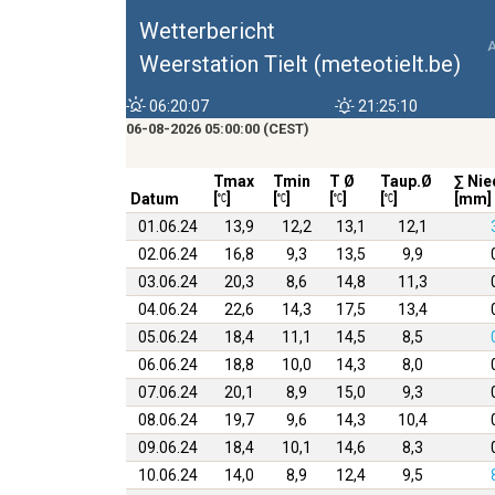
Wetterbericht
Weerstation Tielt (meteotielt.be)
06:20:07
21:25:10
06-08-2026 05:00:00 (CEST)
Tmax
Tmin
T Ø
Taup.Ø
∑ Nie
Datum
[
]
[
]
[
]
[
]
[mm]
01.06.24
13,9
12,2
13,1
12,1
02.06.24
16,8
9,3
13,5
9,9
03.06.24
20,3
8,6
14,8
11,3
04.06.24
22,6
14,3
17,5
13,4
05.06.24
18,4
11,1
14,5
8,5
06.06.24
18,8
10,0
14,3
8,0
07.06.24
20,1
8,9
15,0
9,3
08.06.24
19,7
9,6
14,3
10,4
09.06.24
18,4
10,1
14,6
8,3
10.06.24
14,0
8,9
12,4
9,5