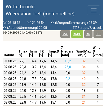
Wetterbericht
Weerstation Tielt (meteotielt.be)
06:18:36
21:26:54
(Morgendämmerung) 05:39
(Abenddämmerung) 22:05
TZ:Europe/Brussels
06-08-2026 01:40:00 (CEST)
M/S
KM/H
KN
BFT
∑
Wind
Tmax
Tmin
T Ø
Taup.Ø
Nieders.
WindMax
Ø
Datum
[
]
[
]
[
]
[
]
[mm]
[km/h]
[km/h]
01.08.25
22,1
14,4
17,6
14,5
13,2
32
5
02.08.25
20,3
13,2
16,4
13,4
26,0
34
6
03.08.25
24,2
12,3
18,4
14,4
0,0
32
8
04.08.25
24,8
17,8
20,6
17,8
0,2
40
9
05.08.25
21,9
14,4
18,5
12,5
0,0
32
7
06.08.25
24,0
12,3
17,9
12,4
0,0
18
3
07.08.25
25,5
14,1
20,4
12,5
0,0
31
6
08.08.25
22,8
14,7
19,6
15,1
0,0
21
4