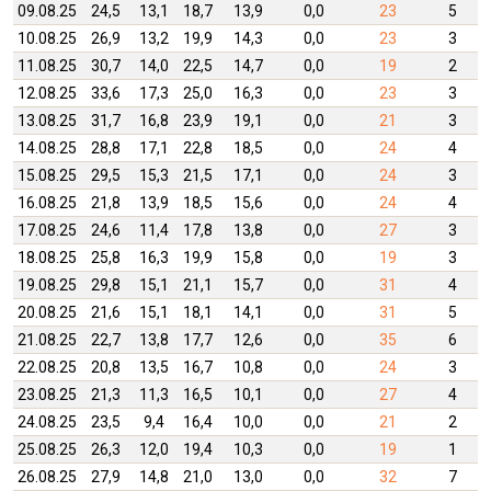
09.08.25
24,5
13,1
18,7
13,9
0,0
23
5
10.08.25
26,9
13,2
19,9
14,3
0,0
23
3
11.08.25
30,7
14,0
22,5
14,7
0,0
19
2
12.08.25
33,6
17,3
25,0
16,3
0,0
23
3
13.08.25
31,7
16,8
23,9
19,1
0,0
21
3
14.08.25
28,8
17,1
22,8
18,5
0,0
24
4
15.08.25
29,5
15,3
21,5
17,1
0,0
24
3
16.08.25
21,8
13,9
18,5
15,6
0,0
24
4
17.08.25
24,6
11,4
17,8
13,8
0,0
27
3
18.08.25
25,8
16,3
19,9
15,8
0,0
19
3
19.08.25
29,8
15,1
21,1
15,7
0,0
31
4
20.08.25
21,6
15,1
18,1
14,1
0,0
31
5
21.08.25
22,7
13,8
17,7
12,6
0,0
35
6
22.08.25
20,8
13,5
16,7
10,8
0,0
24
3
23.08.25
21,3
11,3
16,5
10,1
0,0
27
4
24.08.25
23,5
9,4
16,4
10,0
0,0
21
2
25.08.25
26,3
12,0
19,4
10,3
0,0
19
1
26.08.25
27,9
14,8
21,0
13,0
0,0
32
7