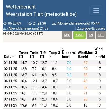
Wetterbericht
Weerstation Tielt (meteotielt.be)
06:23:09
21:21:38
(Morgendämmerung) 05:44
(Abenddämmerung) 21:59
TZ:Europe/Brussels
08-08-2026 06:10:00 (CEST)
M/S
KM/H
KN
BFT
∑
Wind
W
Tmax
Tmin
T Ø
Taup.Ø
Nieders.
WindMax
Ø
D
Datum
[
]
[
]
[
]
[
]
[mm]
[km/h]
[km/h]
01.11.25
14,7
10,7
12,7
11,1
7,0
37
8
02.11.25
12,8
7,2
10,1
8,4
1,0
39
7
03.11.25
13,7
6,4
10,8
9,5
0,2
35
8
04.11.25
16,4
12,1
13,7
10,7
0,0
45
9
05.11.25
18,6
11,8
14,4
10,0
0,0
32
8
06.11.25
16,1
11,0
12,9
10,1
0,0
21
5
07.11.25
16,1
9,4
12,0
10,4
0,0
26
6
08.11.25
13,9
8,4
11,0
10,2
0,0
16
3