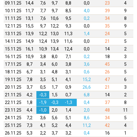
09.11.25
14,4
7,6
9,7
8,8
0,0
23
4
10.11.25
11,7
7,7
9,7
8,5
4,0
39
9
11.11.25
13,1
7,6
10,6
9,5
0,2
34
8
12.11.25
15,5
9,7
12,2
9,3
0,0
35
9
13.11.25
13,9
12,2
13,0
11,3
1,4
24
5
14.11.25
14,9
12,4
13,9
11,6
0,0
21
5
15.11.25
16,1
10,9
13,4
12,4
0,0
14
2
16.11.25
10,9
3,8
8,0
7,1
0,2
18
3
17.11.25
8,7
3,4
6,0
3,8
3,6
45
5
18.11.25
6,7
3,1
4,8
3,1
0,6
26
5
19.11.25
7,8
3,5
5,1
4,1
15,2
47
6
20.11.25
3,7
0,5
1,7
0,9
26,6
21
3
21.11.25
4,2
-0,3
1,5
0,7
6,8
14
2
22.11.25
1,8
-1,9
-0,3
-1,3
0,4
37
8
23.11.25
4,4
-1,0
2,0
1,4
2,0
48
11
24.11.25
7,2
3,6
5,6
5,1
8,6
34
5
25.11.25
7,3
4,1
5,2
4,4
11,2
42
4
26.11.25
5,3
2,2
3,7
3,2
0,4
16
1