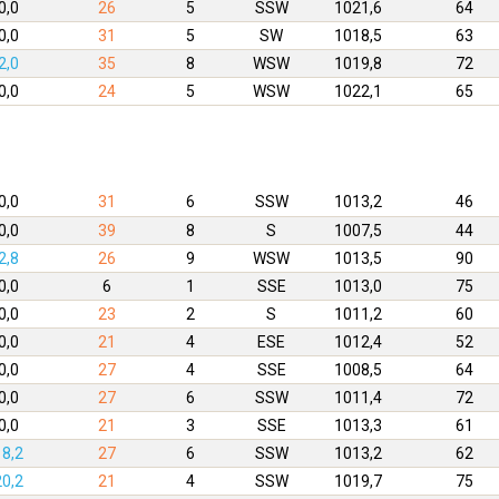
0,0
26
5
SSW
1021,6
64
0,0
31
5
SW
1018,5
63
2,0
35
8
WSW
1019,8
72
0,0
24
5
WSW
1022,1
65
0,0
31
6
SSW
1013,2
46
0,0
39
8
S
1007,5
44
2,8
26
9
WSW
1013,5
90
0,0
6
1
SSE
1013,0
75
0,0
23
2
S
1011,2
60
0,0
21
4
ESE
1012,4
52
0,0
27
4
SSE
1008,5
64
0,0
27
6
SSW
1011,4
72
0,0
21
3
SSE
1013,3
61
18,2
27
6
SSW
1013,2
62
20,2
21
4
SSW
1019,7
75