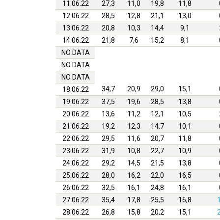
11.06.22
27,3
11,0
19,8
11,8
12.06.22
28,5
12,8
21,1
13,0
13.06.22
20,8
10,3
14,4
9,1
14.06.22
21,8
7,6
15,2
8,1
NO DATA
NO DATA
NO DATA
34,7
20,9
29,0
15,1
18.06.22
19.06.22
37,5
19,6
28,5
13,8
20.06.22
13,6
11,2
12,1
10,5
21.06.22
19,2
12,3
14,7
10,1
22.06.22
29,5
11,6
20,7
11,8
23.06.22
31,9
10,8
22,7
10,9
24.06.22
29,2
14,5
21,5
13,8
25.06.22
28,0
16,2
22,0
16,5
26.06.22
32,5
16,1
24,8
16,1
27.06.22
35,4
17,8
25,5
16,8
28.06.22
26,8
15,8
20,2
15,1