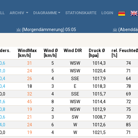
LL
ARCHIV
DIAGRAMME
STATIONSKARTE
LOGIN
(Morgendämmerung) 05:05
(Abenddä
ders.
WindMax
Wind Ø
Wind DIR
Druck Ø
rel. Feuchte
[km/h]
[km/h]
[hpa]
[%]
0,6
31
5
WSW
1014,3
74
1,0
24
5
WSW
1020,4
71
0,4
26
4
SSE
1017,9
64
0,4
18
3
E
1018,3
78
0,0
32
4
SSE
1015,7
69
1,6
45
8
WSW
1014,4
72
0,8
19
2
WSW
1012,9
75
0,6
21
3
SW
1008,7
70
4,0
24
6
W
1012,6
85
0,0
19
4
W
1021,5
71