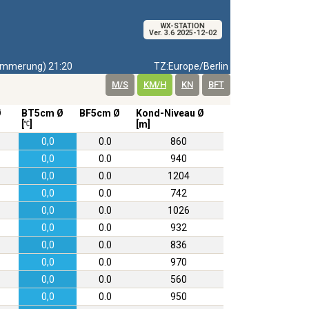
WX-STATION
Ver. 3.6 2025-12-02
mmerung) 21:20
TZ:Europe/Berlin
M/S
KM/H
KN
BFT
Ø
BT5cm Ø
BF5cm Ø
Kond-Niveau Ø
[
]
[m]
0,0
0.0
860
0,0
0.0
940
0,0
0.0
1204
0,0
0.0
742
0,0
0.0
1026
0,0
0.0
932
0,0
0.0
836
0,0
0.0
970
0,0
0.0
560
0,0
0.0
950