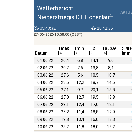
Wetterbericht
AKTUE
Niederstriegis OT Hohenlauft
05:43:32
20:42:35
27-06-2026 10:50:00 (CEST)
Tmax
Tmin
T Ø
Taup.Ø
∑ Nie
Datum
[
]
[
]
[
]
[
]
[mm]
01.06.22
20,4
6,8
14,1
9,0
02.06.22
20,7
7,5
13,8
8,1
03.06.22
27,6
5,6
18,5
10,7
04.06.22
23,5
12,2
18,7
14,6
05.06.22
27,1
9,7
20,1
13,8
06.06.22
27,0
12,7
19,5
13,8
07.06.22
23,1
12,4
17,0
12,1
08.06.22
25,2
11,4
18,8
12,9
09.06.22
19,8
13,4
16,0
13,3
10.06.22
25,7
11,8
18,0
12,2