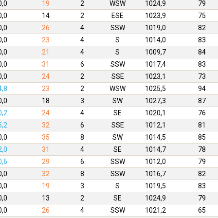
0,0
19
2
WSW
1024,9
79
0,0
14
2
ESE
1023,9
75
0,0
26
4
SSW
1019,0
82
0,0
23
4
S
1014,0
83
0,0
21
4
S
1009,7
84
0,0
31
6
SSW
1017,4
83
0,0
24
2
SSE
1023,1
73
4,8
23
2
WSW
1025,5
94
0,0
18
3
SW
1027,3
87
0,2
24
4
SE
1020,1
76
5,2
32
6
SSE
1012,1
81
0,0
35
8
SW
1014,5
85
2,0
31
4
SE
1014,7
78
0,6
29
6
SSW
1012,0
79
0,0
32
8
SSW
1016,7
82
0,0
19
3
S
1019,5
83
0,0
13
2
SE
1024,9
79
0,0
26
4
SSW
1021,2
65