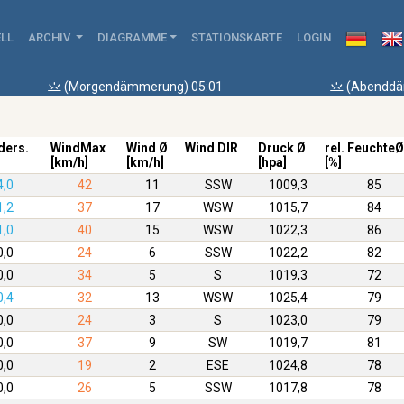
LL
ARCHIV
DIAGRAMME
STATIONSKARTE
LOGIN
(Morgendämmerung) 05:01
(Abenddä
ders.
WindMax
Wind Ø
Wind DIR
Druck Ø
rel. FeuchteØ
[km/h]
[km/h]
[hpa]
[%]
4,0
42
11
SSW
1009,3
85
1,2
37
17
WSW
1015,7
84
1,0
40
15
WSW
1022,3
86
0,0
24
6
SSW
1022,2
82
0,0
34
5
S
1019,3
72
0,4
32
13
WSW
1025,4
79
0,0
24
3
S
1023,0
79
0,0
37
9
SW
1019,7
81
0,0
19
2
ESE
1024,8
78
0,0
26
5
SSW
1017,8
78