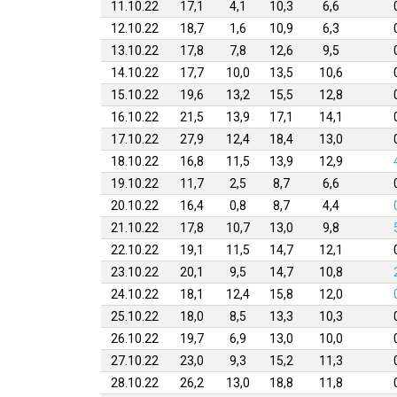
11.10.22
17,1
4,1
10,3
6,6
12.10.22
18,7
1,6
10,9
6,3
13.10.22
17,8
7,8
12,6
9,5
14.10.22
17,7
10,0
13,5
10,6
15.10.22
19,6
13,2
15,5
12,8
16.10.22
21,5
13,9
17,1
14,1
17.10.22
27,9
12,4
18,4
13,0
18.10.22
16,8
11,5
13,9
12,9
19.10.22
11,7
2,5
8,7
6,6
20.10.22
16,4
0,8
8,7
4,4
21.10.22
17,8
10,7
13,0
9,8
22.10.22
19,1
11,5
14,7
12,1
23.10.22
20,1
9,5
14,7
10,8
24.10.22
18,1
12,4
15,8
12,0
25.10.22
18,0
8,5
13,3
10,3
26.10.22
19,7
6,9
13,0
10,0
27.10.22
23,0
9,3
15,2
11,3
28.10.22
26,2
13,0
18,8
11,8