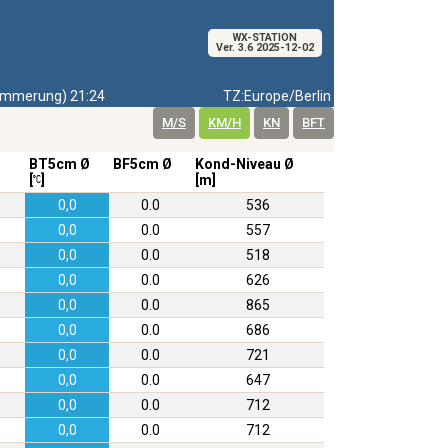
WX-STATION
Ver. 3.6 2025-12-02
mmerung) 21:24
TZ:Europe/Berlin
M/S
KM/H
KN
BFT
BT5cm Ø
BF5cm Ø
Kond-Niveau Ø
[
]
[m]
0,0
0.0
536
0,0
0.0
557
0,0
0.0
518
0,0
0.0
626
0,0
0.0
865
0,0
0.0
686
0,0
0.0
721
0,0
0.0
647
0,0
0.0
712
0,0
0.0
712