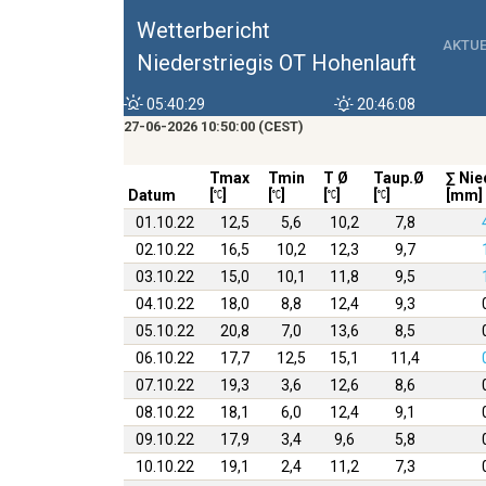
Wetterbericht
AKTUE
Niederstriegis OT Hohenlauft
05:40:29
20:46:08
27-06-2026 10:50:00 (CEST)
Tmax
Tmin
T Ø
Taup.Ø
∑ Nie
Datum
[
]
[
]
[
]
[
]
[mm]
01.10.22
12,5
5,6
10,2
7,8
02.10.22
16,5
10,2
12,3
9,7
03.10.22
15,0
10,1
11,8
9,5
04.10.22
18,0
8,8
12,4
9,3
05.10.22
20,8
7,0
13,6
8,5
06.10.22
17,7
12,5
15,1
11,4
07.10.22
19,3
3,6
12,6
8,6
08.10.22
18,1
6,0
12,4
9,1
09.10.22
17,9
3,4
9,6
5,8
10.10.22
19,1
2,4
11,2
7,3