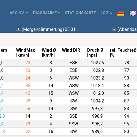
LL
ARCHIV
DIAGRAMME
STATIONSKARTE
LOGIN
(Morgendämmerung) 05:01
(Abenddä
ders.
WindMax
Wind Ø
Wind DIR
Druck Ø
rel. FeuchteØ
[km/h]
[km/h]
[hpa]
[%]
,0
23
3
ESE
1027,6
78
,0
23
3
ESE
1022,8
77
,0
24
6
WSW
1023,2
93
,2
35
14
WSW
1018,4
88
,4
42
15
WSW
1012,0
85
,6
39
9
SW
1004,2
87
,2
58
14
SW
997,3
83
2,8
14
2
SSE
996,9
94
,4
29
4
SSW
995,2
95
0,8
72
16
SW
989,6
80