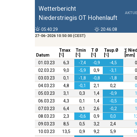
Wetterbericht
AKTUE
Niederstriegis OT Hohenlauft
05:40:29
20:46:08
27-06-2026 10:50:00 (CEST)
Tmax
Tmin
T Ø
Taup.Ø
∑ Nie
Datum
[
]
[
]
[
]
[
]
[mm]
01.03.23
6,3
-7,4
-0,9
-4,5
0
02.03.23
9,0
-5,9
0,9
-3,1
0
03.03.23
0,1
-1,8
-0,8
-1,8
0
04.03.23
4,8
-0,1
2,1
0,2
0
05.03.23
3,1
0,3
1,4
-0,9
1
06.03.23
4,3
0,1
1,4
-0,5
0
07.03.23
6,4
0,1
2,6
-0,2
1
08.03.23
2,3
-0,6
0,9
0,0
1
09.03.23
8,5
0,5
3,2
2,4
9
10.03.23
13,5
0,9
9,2
5,9
1