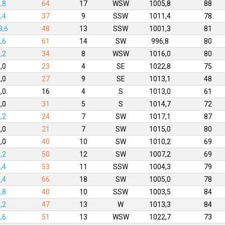
,8
64
17
WSW
1005,8
88
,4
37
9
SSW
1011,4
78
3,6
48
13
SSW
1001,3
81
,6
61
14
SW
996,8
80
,2
34
8
WSW
1016,0
80
,0
23
4
SE
1022,8
75
,0
27
9
SE
1013,1
48
,0
16
4
S
1013,0
61
,0
31
5
S
1014,7
72
,2
24
7
SW
1017,1
87
,0
21
7
SW
1015,0
80
,0
40
10
SW
1010,2
69
,2
50
12
SW
1007,2
69
,4
53
11
SSW
1004,3
79
,4
66
18
SW
1005,0
78
,8
40
10
SSW
1003,5
84
,2
47
13
W
1013,3
84
,6
51
13
WSW
1022,7
73