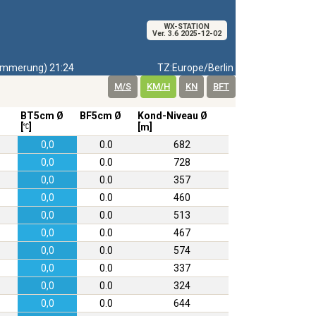
WX-STATION
Ver. 3.6 2025-12-02
mmerung) 21:24
TZ:Europe/Berlin
M/S
KM/H
KN
BFT
BT5cm Ø
BF5cm Ø
Kond-Niveau Ø
[
]
[m]
0,0
0.0
682
0,0
0.0
728
0,0
0.0
357
0,0
0.0
460
0,0
0.0
513
0,0
0.0
467
0,0
0.0
574
0,0
0.0
337
0,0
0.0
324
0,0
0.0
644