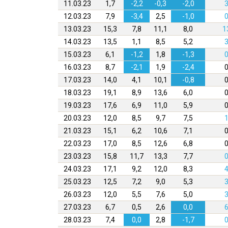
11.03.23
1,7
-2,2
-0,3
-2,0
3
12.03.23
7,9
-3,4
2,5
-1,0
0
13.03.23
15,3
7,8
11,1
8,0
1
14.03.23
13,5
1,1
8,5
5,2
3
15.03.23
6,1
-1,2
1,8
-1,3
0
16.03.23
8,7
-2,1
1,9
-2,4
0
17.03.23
14,0
4,1
10,1
-0,8
0
18.03.23
19,1
8,9
13,6
6,0
0
19.03.23
17,6
6,9
11,0
5,9
0
20.03.23
12,0
8,5
9,7
7,5
1
21.03.23
15,1
6,2
10,6
7,1
0
22.03.23
17,0
8,5
12,6
6,8
0
23.03.23
15,8
11,7
13,3
7,7
0
24.03.23
17,1
9,2
12,0
8,3
4
25.03.23
12,5
7,2
9,0
5,3
3
26.03.23
12,0
5,5
7,6
5,0
3
27.03.23
6,7
0,5
2,6
0,0
6
28.03.23
7,4
0,0
2,8
-1,7
0