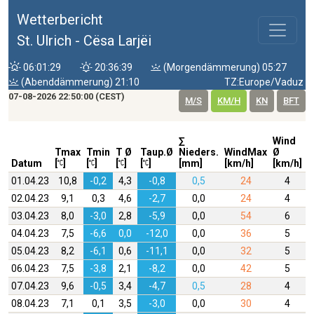
Wetterbericht
St. Ulrich - Cësa Larjëi
06:01:29
20:36:39
(Morgendämmerung) 05:27
(Abenddämmerung) 21:10
TZ:Europe/Vaduz
07-08-2026 22:50:00 (CEST)
M/S
KM/H
KN
BFT
∑
Wind
W
Tmax
Tmin
T Ø
Taup.Ø
Nieders.
WindMax
Ø
D
Datum
[
]
[
]
[
]
[
]
[mm]
[km/h]
[km/h]
01.04.23
10,8
-0,2
4,3
-0,8
0,5
24
4
02.04.23
9,1
0,3
4,6
-2,7
0,0
24
4
03.04.23
8,0
-3,0
2,8
-5,9
0,0
54
6
04.04.23
7,5
-6,6
0,0
-12,0
0,0
36
5
05.04.23
8,2
-6,1
0,6
-11,1
0,0
32
5
06.04.23
7,5
-3,8
2,1
-8,2
0,0
42
5
07.04.23
9,6
-0,5
3,4
-4,7
0,5
28
4
08.04.23
7,1
0,1
3,5
-3,0
0,0
30
4