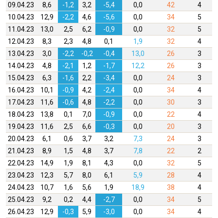
09.04.23
8,6
-1,2
3,2
-5,4
0,0
42
4
10.04.23
12,9
-2,2
4,6
-5,6
0,0
34
5
11.04.23
13,0
2,5
6,2
-0,9
0,0
32
5
12.04.23
8,3
2,3
4,8
0,1
1,9
32
4
13.04.23
3,0
-2,2
-0,2
-0,4
13,0
26
3
14.04.23
4,8
-2,1
1,2
-1,7
12,2
26
3
15.04.23
6,3
-1,6
2,2
-3,4
0,0
24
3
16.04.23
10,1
-0,9
4,2
-2,4
0,0
34
4
17.04.23
11,6
-0,6
4,8
-2,2
0,0
30
3
18.04.23
13,8
0,1
7,0
-0,9
0,0
22
4
19.04.23
11,6
2,5
6,6
-0,3
0,0
20
3
20.04.23
6,1
0,6
3,7
3,2
7,3
24
3
21.04.23
8,9
1,5
4,8
3,7
7,8
22
2
22.04.23
14,9
1,9
8,1
4,3
0,0
32
5
23.04.23
12,3
5,7
8,0
6,1
5,9
28
4
24.04.23
10,7
1,6
5,6
1,9
18,9
38
4
25.04.23
9,2
0,2
4,4
-2,7
0,0
34
5
26.04.23
12,9
-0,3
5,9
-3,0
0,0
34
4