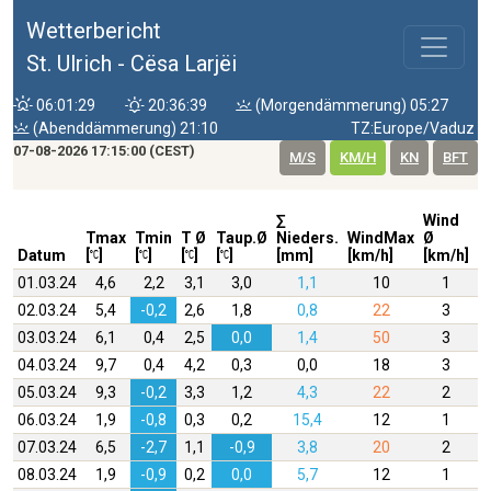
Wetterbericht
St. Ulrich - Cësa Larjëi
06:01:29
20:36:39
(Morgendämmerung) 05:27
(Abenddämmerung) 21:10
TZ:Europe/Vaduz
07-08-2026 17:15:00 (CEST)
M/S
KM/H
KN
BFT
∑
Wind
W
Tmax
Tmin
T Ø
Taup.Ø
Nieders.
WindMax
Ø
D
Datum
[
]
[
]
[
]
[
]
[mm]
[km/h]
[km/h]
01.03.24
4,6
2,2
3,1
3,0
1,1
10
1
02.03.24
5,4
-0,2
2,6
1,8
0,8
22
3
03.03.24
6,1
0,4
2,5
0,0
1,4
50
3
04.03.24
9,7
0,4
4,2
0,3
0,0
18
3
05.03.24
9,3
-0,2
3,3
1,2
4,3
22
2
06.03.24
1,9
-0,8
0,3
0,2
15,4
12
1
W
07.03.24
6,5
-2,7
1,1
-0,9
3,8
20
2
08.03.24
1,9
-0,9
0,2
0,0
5,7
12
1
W