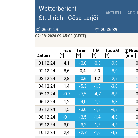
Wetterbericht
AKTUELL
ARCH
St. Ulrich - Cësa Larjëi
06:01:29
20:36:39
07-08-2026 09:45:00 (CEST)
Tmax
Tmin
T Ø
Taup.Ø
∑ Nie
Datum
[
]
[
]
[
]
[
]
[mm]
01.12.24
4,1
-3,8
-0,3
-9,9
0
02.12.24
8,6
0,4
3,3
-8,0
0
03.12.24
2,8
-0,6
1,2
-2,5
1
04.12.24
1,4
-5,3
-1,5
-3,0
0
05.12.24
-0,7
-7,5
-4,7
-8,8
0
06.12.24
1,2
-4,0
-1,9
-6,8
0
07.12.24
1,5
-3,6
-1,3
-9,3
0
08.12.24
-0,1
-3,5
-1,4
-4,0
0
09.12.24
3,0
-3,2
-1,2
-4,9
0
10.12.24
2,4
-2,7
-1,0
-4,9
0