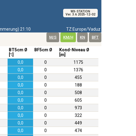
WX-STATION
Ver. 3.6 2025-12-02
merung) 21:10
TZ:Europe/Vaduz
M/S
KM/H
KN
BFT
BT5cm Ø
BF5cm Ø
Kond-Niveau Ø
[
]
[m]
0,0
0
1175
0,0
0
1376
0,0
0
455
0,0
0
188
0,0
0
508
0,0
0
605
0,0
0
973
0,0
0
322
0,0
0
449
0,0
0
474