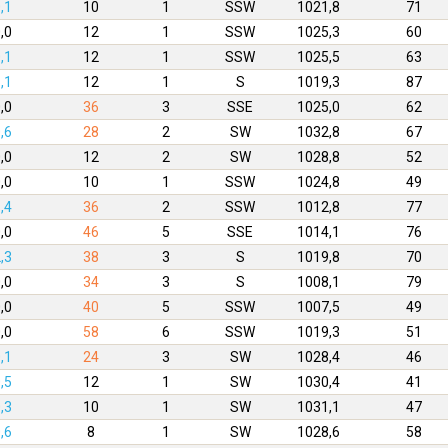
,1
10
1
SSW
1021,8
71
,0
12
1
SSW
1025,3
60
,1
12
1
SSW
1025,5
63
,1
12
1
S
1019,3
87
,0
36
3
SSE
1025,0
62
,6
28
2
SW
1032,8
67
,0
12
2
SW
1028,8
52
,0
10
1
SSW
1024,8
49
,4
36
2
SSW
1012,8
77
,0
46
5
SSE
1014,1
76
,3
38
3
S
1019,8
70
,0
34
3
S
1008,1
79
,0
40
5
SSW
1007,5
49
,0
58
6
SSW
1019,3
51
,1
24
3
SW
1028,4
46
,5
12
1
SW
1030,4
41
,3
10
1
SW
1031,1
47
,6
8
1
SW
1028,6
58