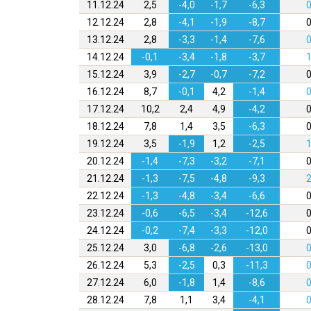
11.12.24
2,5
-4,0
-1,7
-6,3
0
12.12.24
2,8
-4,1
-1,9
-8,7
0
13.12.24
2,8
-3,3
-1,4
-7,6
0
14.12.24
-0,1
-3,4
-1,8
-3,7
1
15.12.24
3,9
-2,7
-0,7
-7,2
0
16.12.24
8,7
-0,1
4,2
-1,4
0
17.12.24
10,2
2,4
4,9
-4,2
0
18.12.24
7,8
1,4
3,5
-6,3
0
19.12.24
3,5
-1,9
1,2
-2,5
1
20.12.24
-1,4
-7,3
-3,2
-7,1
0
21.12.24
-1,3
-7,5
-4,8
-9,3
2
22.12.24
-1,3
-4,8
-3,4
-6,6
0
23.12.24
-0,6
-6,5
-3,4
-12,6
0
24.12.24
-0,2
-7,4
-3,3
-12,0
0
25.12.24
3,0
-6,8
-2,6
-13,0
0
26.12.24
5,3
-2,5
0,3
-11,3
0
27.12.24
6,0
-1,8
1,4
-8,6
0
28.12.24
7,8
1,1
3,4
-4,1
0