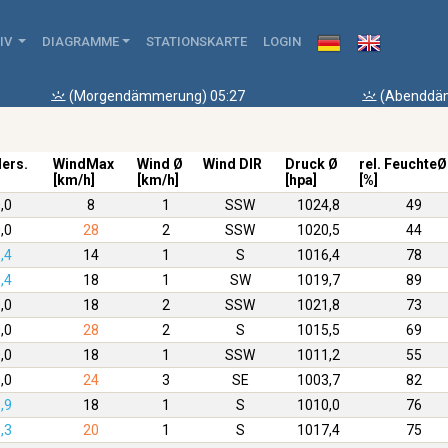
IV
DIAGRAMME
STATIONSKARTE
LOGIN
(Morgendämmerung) 05:27
(Abenddäm
ders.
WindMax
Wind Ø
Wind DIR
Druck Ø
rel. FeuchteØ
[km/h]
[km/h]
[hpa]
[%]
,0
8
1
SSW
1024,8
49
,0
28
2
SSW
1020,5
44
,4
14
1
S
1016,4
78
,4
18
1
SW
1019,7
89
,0
18
2
SSW
1021,8
73
,0
28
2
S
1015,5
69
,0
18
1
SSW
1011,2
55
,0
24
3
SE
1003,7
82
,9
18
1
S
1010,0
76
,3
20
1
S
1017,4
75