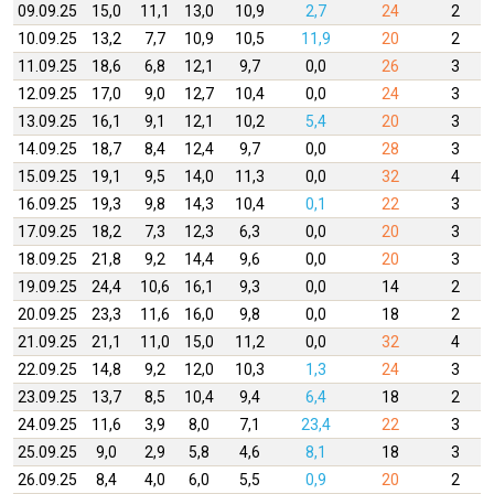
09.09.25
15,0
11,1
13,0
10,9
2,7
24
2
10.09.25
13,2
7,7
10,9
10,5
11,9
20
2
11.09.25
18,6
6,8
12,1
9,7
0,0
26
3
12.09.25
17,0
9,0
12,7
10,4
0,0
24
3
13.09.25
16,1
9,1
12,1
10,2
5,4
20
3
14.09.25
18,7
8,4
12,4
9,7
0,0
28
3
15.09.25
19,1
9,5
14,0
11,3
0,0
32
4
16.09.25
19,3
9,8
14,3
10,4
0,1
22
3
17.09.25
18,2
7,3
12,3
6,3
0,0
20
3
18.09.25
21,8
9,2
14,4
9,6
0,0
20
3
19.09.25
24,4
10,6
16,1
9,3
0,0
14
2
20.09.25
23,3
11,6
16,0
9,8
0,0
18
2
21.09.25
21,1
11,0
15,0
11,2
0,0
32
4
22.09.25
14,8
9,2
12,0
10,3
1,3
24
3
23.09.25
13,7
8,5
10,4
9,4
6,4
18
2
24.09.25
11,6
3,9
8,0
7,1
23,4
22
3
25.09.25
9,0
2,9
5,8
4,6
8,1
18
3
26.09.25
8,4
4,0
6,0
5,5
0,9
20
2