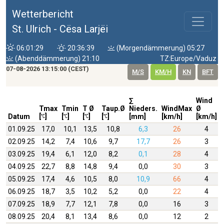
Wetterbericht
St. Ulrich - Cësa Larjëi
06:01:29
20:36:39
(Morgendämmerung) 05:27
(Abenddämmerung) 21:10
TZ:Europe/Vaduz
07-08-2026 13:15:00 (CEST)
M/S
KM/H
KN
BFT
∑
Wind
Tmax
Tmin
T Ø
Taup.Ø
Nieders.
WindMax
Ø
Datum
[
]
[
]
[
]
[
]
[mm]
[km/h]
[km/h]
01.09.25
17,0
10,1
13,5
10,8
6,3
26
4
02.09.25
14,2
7,4
10,6
9,7
17,7
26
3
03.09.25
19,4
6,1
12,0
8,2
0,1
28
4
04.09.25
22,7
8,8
14,8
9,4
0,0
30
3
05.09.25
17,4
4,6
10,5
8,0
10,9
66
4
06.09.25
18,7
3,5
10,2
5,2
0,0
22
4
07.09.25
18,9
7,7
12,1
7,8
0,0
16
3
08.09.25
20,4
8,1
13,4
8,6
0,0
12
2