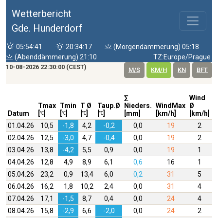
Wetterbericht
Gde. Hunderdorf
05:54:41
20:34:17
(Morgendämmerung) 05:18
(Abenddämmerung) 21:10
TZ:Europe/Prague
10-08-2026 22:30:00 (CEST)
M/S
KM/H
KN
BFT
∑
Wind
W
Tmax
Tmin
T Ø
Taup.Ø
Nieders.
WindMax
Ø
D
Datum
[
]
[
]
[
]
[
]
[mm]
[km/h]
[km/h]
01.04.26
10,5
-1,8
4,2
-0,2
0,0
19
2
02.04.26
12,5
-3,0
4,7
-0,4
0,0
19
2
03.04.26
13,8
-4,2
5,5
0,9
0,0
19
1
04.04.26
12,8
4,9
8,9
6,1
0,6
16
1
05.04.26
23,2
0,9
13,4
6,0
0,2
31
5
06.04.26
16,2
1,8
10,2
2,4
0,0
31
4
07.04.26
17,1
-1,5
8,7
0,4
0,0
24
4
08.04.26
15,8
-2,9
6,6
-2,0
0,0
24
2