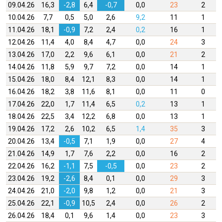
09.04.26
16,3
-2,8
6,4
-0,7
0,0
23
2
10.04.26
7,7
0,5
5,0
2,6
9,2
11
1
11.04.26
18,1
-0,9
7,2
2,4
0,2
16
1
12.04.26
11,4
4,0
8,4
4,7
0,0
24
3
13.04.26
17,0
2,2
9,6
6,1
0,0
21
2
14.04.26
11,8
5,9
9,7
7,2
0,0
14
1
15.04.26
18,0
8,4
12,1
8,3
0,0
14
1
16.04.26
18,2
3,8
11,6
8,1
0,0
11
0
17.04.26
22,0
1,7
11,4
6,5
0,2
13
1
18.04.26
22,5
3,4
12,2
6,8
0,0
13
1
19.04.26
17,2
2,6
10,2
6,5
1,4
35
3
20.04.26
13,4
-0,5
7,1
1,9
0,0
27
4
21.04.26
14,9
1,7
7,6
2,2
0,0
16
2
22.04.26
16,2
-1,1
7,5
-0,5
0,0
23
2
23.04.26
19,2
-2,6
8,4
0,1
0,0
29
3
24.04.26
21,0
-2,0
9,8
1,2
0,0
21
3
25.04.26
22,1
-0,9
10,5
2,4
0,0
26
2
26.04.26
18,4
0,1
9,6
1,4
0,0
23
3