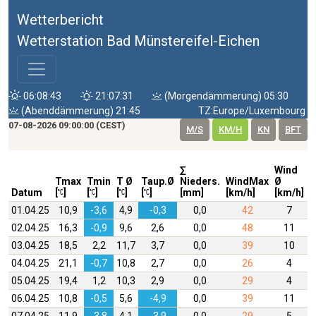
Wetterbericht
Wetterstation Bad Münstereifel-Eichen
06:08:43
21:07:31
(Morgendämmerung) 05:30
(Abenddämmerung) 21:45
TZ:Europe/Luxembourg
07-08-2026 09:00:00 (CEST)
M/S
KM/H
KN
BFT
∑
Wind
W
Tmax
Tmin
T Ø
Taup.Ø
Nieders.
WindMax
Ø
D
Datum
[
]
[
]
[
]
[
]
[mm]
[km/h]
[km/h]
01.04.25
10,9
-3,6
4,9
-0,3
0,0
42
7
02.04.25
16,3
-0,9
9,6
2,6
0,0
48
11
03.04.25
18,5
2,2
11,7
3,7
0,0
39
10
04.04.25
21,1
-0,7
10,8
2,7
0,0
26
4
05.04.25
19,4
1,2
10,3
2,9
0,0
29
4
06.04.25
10,8
-0,5
5,6
-4,9
0,0
39
11