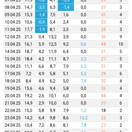
07.04.25
11,9
-3,8
4,1
-3,9
0,0
29
5
08.04.25
14,7
-3,5
6,3
-1,4
0,0
27
3
09.04.25
15,3
-1,4
7,5
1,6
0,0
31
4
10.04.25
10,6
-0,4
5,4
2,4
0,0
23
4
11.04.25
17,7
-1,9
8,1
2,5
0,0
24
3
12.04.25
21,3
0,4
13,2
3,9
0,0
35
9
13.04.25
16,1
5,9
12,5
9,2
0,6
44
10
14.04.25
18,7
4,2
11,9
6,4
0,0
31
5
15.04.25
18,4
4,2
11,1
8,7
2,2
27
5
16.04.25
11,1
6,6
8,7
7,9
5,2
21
3
17.04.25
7,2
4,9
5,8
5,1
5,2
29
6
18.04.25
8,4
4,9
6,2
5,0
7,4
32
4
19.04.25
15,6
4,6
9,4
5,8
0,0
26
4
20.04.25
19,2
2,6
10,1
6,0
0,0
44
4
21.04.25
14,9
2,9
10,0
6,0
0,0
37
6
22.04.25
15,5
5,8
9,9
7,9
1,2
18
2
23.04.25
14,2
6,4
9,8
8,6
15,2
23
3
24.04.25
10,4
7,2
8,6
8,1
7,8
27
2