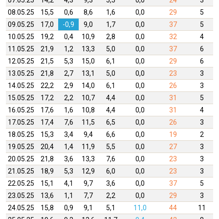
07.05.25
14,2
4,3
9,3
5,5
0,0
24
3
08.05.25
15,5
0,6
8,6
1,6
0,0
29
5
09.05.25
17,0
-0,9
9,0
1,7
0,0
37
5
10.05.25
19,2
0,4
10,9
2,8
0,0
32
4
11.05.25
21,9
1,2
13,3
5,0
0,0
37
6
12.05.25
21,5
5,3
15,0
6,1
0,0
29
6
13.05.25
21,8
2,7
13,1
5,0
0,0
23
3
14.05.25
22,2
2,9
14,0
6,1
0,0
26
3
15.05.25
17,2
2,2
10,7
4,4
0,0
31
5
16.05.25
17,6
1,6
10,8
4,4
0,0
31
4
17.05.25
17,4
7,6
11,5
6,5
0,0
26
3
18.05.25
15,3
3,4
9,4
6,6
0,0
19
2
19.05.25
20,4
1,4
11,9
5,5
0,0
27
3
20.05.25
21,8
3,6
13,3
7,6
0,0
23
3
21.05.25
18,9
5,3
12,9
6,0
0,0
23
3
22.05.25
15,1
4,1
9,7
3,6
0,0
37
5
23.05.25
13,6
1,1
7,7
2,2
0,0
29
3
24.05.25
15,8
0,9
9,1
5,1
11,0
44
11