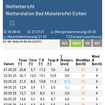
Wetterbericht
Wetterstation Bad Münstereifel-Eichen
06:08:43
21:07:31
(Morgendämmerung) 05:30
(Abenddämmerung) 21:45
TZ:Europe/Luxembourg
07-08-2026 09:05:00 (CEST)
M/S
KM/H
KN
BFT
∑
Wind
Tmax
Tmin
T Ø
Taup.Ø
Nieders.
WindMax
Ø
Datum
[
]
[
]
[
]
[
]
[mm]
[km/h]
[km/h]
01.05.25
25,8
5,7
17,2
7,6
0,0
23
3
02.05.25
26,7
12,0
19,1
10,9
0,0
29
4
03.05.25
21,3
8,0
13,8
11,3
21,0
55
4
04.05.25
12,4
3,9
7,7
5,5
0,2
27
4
05.05.25
12,7
3,9
8,3
4,1
0,0
29
4
06.05.25
14,6
3,1
9,3
4,7
0,0
31
5