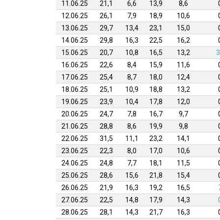
11.06.25
21,1
6,6
13,9
8,6
12.06.25
26,1
7,9
18,9
10,6
13.06.25
29,7
13,4
23,1
15,0
14.06.25
29,8
16,3
22,5
16,2
15.06.25
20,7
10,8
16,5
13,2
3
16.06.25
22,6
8,4
15,9
11,6
17.06.25
25,4
8,7
18,0
12,4
18.06.25
25,1
10,9
18,8
13,2
19.06.25
23,9
10,4
17,8
12,0
20.06.25
24,7
7,8
16,7
9,7
21.06.25
28,8
8,6
19,9
9,8
22.06.25
31,5
11,1
23,2
14,1
23.06.25
22,3
8,0
17,0
10,6
24.06.25
24,8
7,7
18,1
11,5
25.06.25
28,6
15,6
21,8
15,4
26.06.25
21,9
16,3
19,2
16,5
27.06.25
22,5
14,8
17,9
14,3
28.06.25
28,1
14,3
21,7
16,3