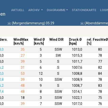
AKTUELL
ARCHIV
DIAGRAMME
STATIONSKARTE
LOGI
hen
(Morgendämmerung) 05:29
(Abenddämmer
ders.
WindMax
Wind Ø
Wind DIR
Druck Ø
rel. FeuchteØ
[km/h]
[km/h]
[hpa]
[%]
3,0
35
5
SSW
1013,0
80
0,0
27
3
SW
1015,3
78
0,0
39
5
S
1011,7
77
6,2
31
6
S
1007,6
82
2,0
53
12
S
1008,8
84
2,8
39
10
SSW
1008,9
78
5,2
48
9
S
1008,7
83
7,4
48
8
SSW
1014,1
78
0,0
18
3
SSW
1022,1
75
0,0
39
7
SSW
1017,0
76