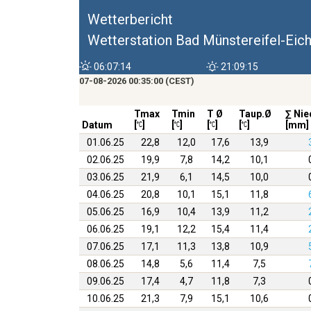
Wetterbericht
Wetterstation Bad Münstereifel-Eic
06:07:14
21:09:15
07-08-2026 00:35:00 (CEST)
Tmax
Tmin
T Ø
Taup.Ø
∑ Nie
Datum
[
]
[
]
[
]
[
]
[mm]
01.06.25
22,8
12,0
17,6
13,9
02.06.25
19,9
7,8
14,2
10,1
03.06.25
21,9
6,1
14,5
10,0
04.06.25
20,8
10,1
15,1
11,8
05.06.25
16,9
10,4
13,9
11,2
06.06.25
19,1
12,2
15,4
11,4
07.06.25
17,1
11,3
13,8
10,9
08.06.25
14,8
5,6
11,4
7,5
09.06.25
17,4
4,7
11,8
7,3
10.06.25
21,3
7,9
15,1
10,6