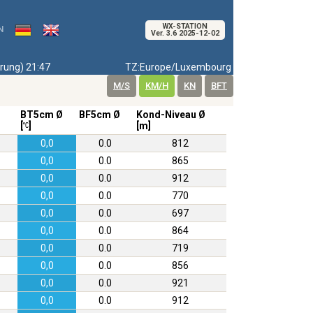
WX-STATION
N
Ver. 3.6 2025-12-02
ung) 21:47
TZ:Europe/Luxembourg
M/S
KM/H
KN
BFT
BT5cm Ø
BF5cm Ø
Kond-Niveau Ø
[
]
[m]
0,0
0.0
812
0,0
0.0
865
0,0
0.0
912
0,0
0.0
770
0,0
0.0
697
0,0
0.0
864
0,0
0.0
719
0,0
0.0
856
0,0
0.0
921
0,0
0.0
912