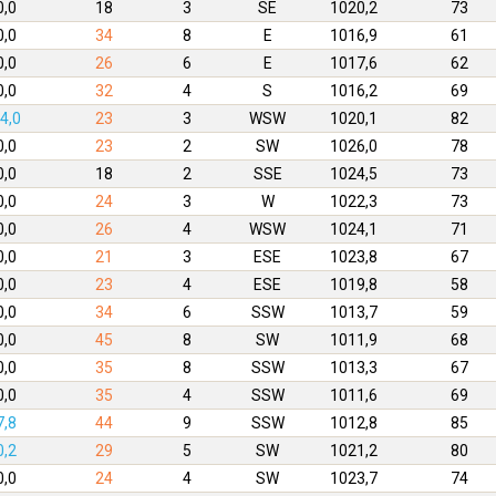
0,0
18
3
SE
1020,2
73
0,0
34
8
E
1016,9
61
0,0
26
6
E
1017,6
62
0,0
32
4
S
1016,2
69
4,0
23
3
WSW
1020,1
82
0,0
23
2
SW
1026,0
78
0,0
18
2
SSE
1024,5
73
0,0
24
3
W
1022,3
73
0,0
26
4
WSW
1024,1
71
0,0
21
3
ESE
1023,8
67
0,0
23
4
ESE
1019,8
58
0,0
34
6
SSW
1013,7
59
0,0
45
8
SW
1011,9
68
0,0
35
8
SSW
1013,3
67
0,0
35
4
SSW
1011,6
69
7,8
44
9
SSW
1012,8
85
0,2
29
5
SW
1021,2
80
0,0
24
4
SW
1023,7
74