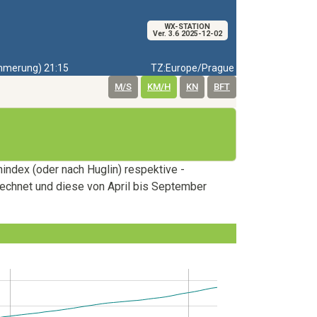
WX-STATION
Ver. 3.6 2025-12-02
merung) 21:15
TZ:Europe/Prague
M/S
KM/H
KN
BFT
ndex (oder nach Huglin) respektive -
echnet und diese von April bis September