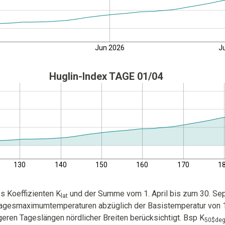
Jun 2026
J
Huglin-Index TAGE 01/04
130
140
150
160
170
1
s Koeffizienten K
und der Summe vom 1. April bis zum 30. Sep
lat
 Tagesmaximumtemperaturen abzüglich der Basistemperatur von 1
eren Tageslängen nördlicher Breiten berücksichtigt. Bsp K
50$deg