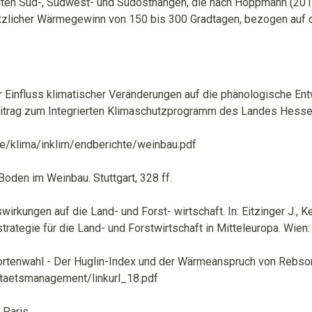
ten Süd-, Südwest- und Südosthängen, die nach Hoppmann (2010
sätzlicher Wärmegewinn von 150 bis 300 Gradtagen, bezogen auf
r Einfluss klimatischer Veränderungen auf die phänologische E
Beitrag zum Integrierten Klimaschutzprogramm des Landes Hess
te/klima/inklim/endberichte/weinbau.pdf
Boden im Weinbau. Stuttgart, 328 ff.
swirkungen auf die Land- und Forst- wirtschaft. In: Eitzinger J.,
egie für die Land- und Forstwirtschaft in Mitteleuropa. Wien: K
rtenwahl - Der Huglin-Index und der Wärmeanspruch von Rebso
taetsmanagement/linkurl_18.pdf
. Paris