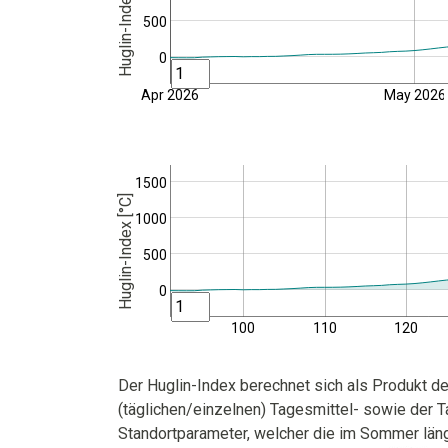
Huglin-Index [°C]
500
0
Apr 2026
May 2026
1500
Huglin-Index [°C]
1000
500
0
100
110
120
Der Huglin-Index berechnet sich als Produkt de
(täglichen/einzelnen) Tagesmittel- sowie der
Standortparameter, welcher die im Sommer läng