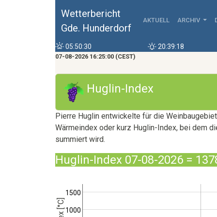
Wetterbericht
AKTUELL
ARCHIV
Gde. Hunderdorf
05:50:30
20:39:18
07-08-2026 16:25:00 (CEST)
Huglin-Index
Pierre Huglin entwickelte für die Weinbaugebi
Wärmeindex oder kurz Huglin-Index, bei dem d
summiert wird.
Huglin-Index 07-08-2026 = 137
1500
1000