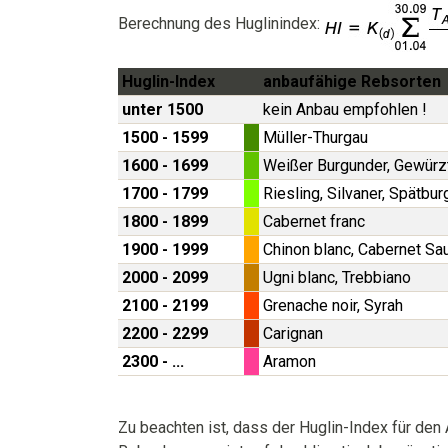
Berechnung des Huglinindex:
Huglin-Index
anbaufähige Rebsorten
unter 1500
kein Anbau empfohlen !
1500 - 1599
Müller-Thurgau
1600 - 1699
Weißer Burgunder, Gewürzt
1700 - 1799
Riesling, Silvaner, Spätbu
1800 - 1899
Cabernet franc
1900 - 1999
Chinon blanc, Cabernet Sa
2000 - 2099
Ugni blanc, Trebbiano
2100 - 2199
Grenache noir, Syrah
2200 - 2299
Carignan
2300 - ...
Aramon
Zu beachten ist, dass der Huglin-Index für den