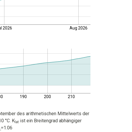
ul 2026
Aug 2026
80
190
200
210
tember des arithmetischen Mittelwerts der
0 °C. K
ist ein Breitengrad abhängiger
lat
=1.06
;