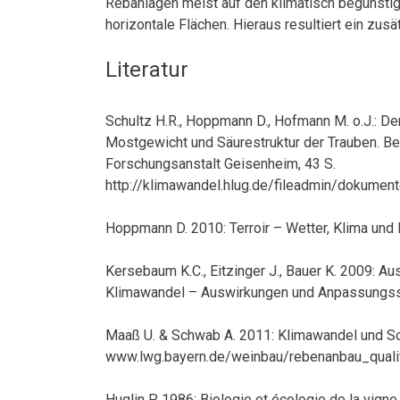
Rebanlagen meist auf den klimatisch begünstig
horizontale Flächen. Hieraus resultiert ein zu
Literatur
Schultz H.R., Hoppmann D., Hofmann M. o.J.: De
Mostgewicht und Säurestruktur der Trauben. 
Forschungsanstalt Geisenheim, 43 S.
http://klimawandel.hlug.de/fileadmin/dokumen
Hoppmann D. 2010: Terroir – Wetter, Klima und 
Kersebaum K.C., Eitzinger J., Bauer K. 2009: Au
Klimawandel – Auswirkungen und Anpassungsstrat
Maaß U. & Schwab A. 2011: Klimawandel und So
www.lwg.bayern.de/weinbau/rebenanbau_quali
Huglin P. 1986: Biologie et écologie de la vigne