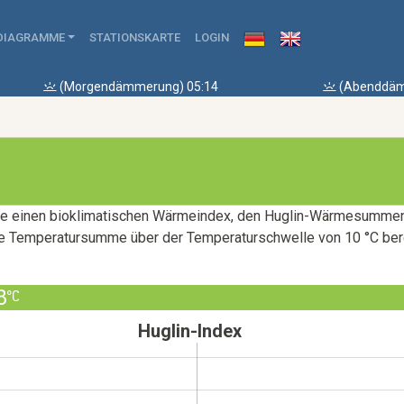
DIAGRAMME
STATIONSKARTE
LOGIN
(Morgendämmerung) 05:14
(Abenddäm
ete einen bioklimatischen Wärmeindex, den Huglin-Wärmesummeni
ie Temperatursumme über der Temperaturschwelle von 10 °C ber
8
Huglin-Index