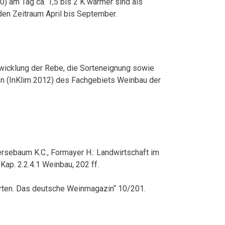
) am Tag ca. 1,5 bis 2 K wärmer sind als
 den Zeitraum April bis September.
ntwicklung der Rebe, die Sorteneignung sowie
en (InKlim 2012) des Fachgebiets Weinbau der
 Kersebaum K.C., Formayer H.: Landwirtschaft im
ap. 2.2.4.1 Weinbau, 202 ff.
rten. Das deutsche Weinmagazin“ 10/201.