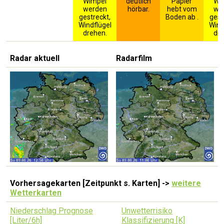
Wimpel
deutlich
Papier
Wi
werden
hörbar.
hebt vom
we
gestreckt,
Boden ab .
gest
Windflügel
Wind
drehen.
dre
Radar aktuell
Radarfilm
Vorhersagekarten [Zeitpunkt s. Karten] ->
weitere
Wetterkarten
Niederschlag Prognose
Unwetterrisiko
[Liter/6h]
Klassifizierung [K]