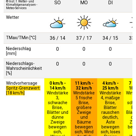
© Inst. f. Wetter- und
SO
MO
DI
Klimafolgenanalysen -
Meteo-Services
Wetter
TMax/TMin [°C]
36 / 14
37 / 17
34 / 15
33 
Niederschlag
0
0
0
[mm]
Niederschlags-
0
0
0
Wahrscheinlichkeit
[%]
Windvorhersage
0 km/h -
11 km/h -
4 km/h -
7 k
Spritz-Grenzwert:
14 km/h
32 km/h
25 km/h
18 
[18 km/h]
Windstärke
Windstärke
Windstärke
Wind
3,
5 frische
4, mäßige
schwache
Brise,
Brise,
sch
Brise,
größere
Blätter
Br
Blätter und
Zweige
rauschen
Blätt
dünne
und
deutlich,
dü
Zweige
Bäume
Äste
Zw
bewegen
bewegen
bewegen
bew
sich,
sich, Wind
sich, loses
si