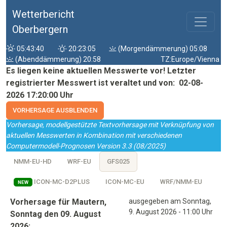
Wetterbericht
Oberbergern
05:43:40
20:23:05
(Morgendämmerung) 05:08
(Abenddämmerung) 20:58
TZ:Europe/Vienna
Es liegen keine aktuellen Messwerte vor! Letzter
registrierter Messwert ist veraltet und von: 02-08-
2026 17:20:00 Uhr
VORHERSAGE AUSBLENDEN
Vorhersage, modellgestützte Textvorhersage mit Verknüpfung von
aktuellen Messwerten in Kombination mit verschiedenen
Computermodell-Prognosen Version 3.3 (08/2025)
NMM-EU-HD
WRF-EU
GFS025
ICON-MC-D2PLUS
ICON-MC-EU
WRF/NMM-EU
NEW
Vorhersage für Mautern,
ausgegeben am Sonntag,
9. August 2026 - 11:00 Uhr
Sonntag den 09. August
2026: