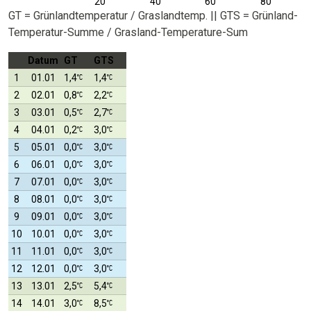
20
40
60
80
GT = Grünlandtemperatur / Graslandtemp. || GTS = Grünland-
Temperatur-Summe / Grasland-Temperature-Sum
Datum
GT
GTS
1
01.01
1,4
1,4
2
02.01
0,8
2,2
3
03.01
0,5
2,7
4
04.01
0,2
3,0
5
05.01
0,0
3,0
6
06.01
0,0
3,0
7
07.01
0,0
3,0
8
08.01
0,0
3,0
9
09.01
0,0
3,0
10
10.01
0,0
3,0
11
11.01
0,0
3,0
12
12.01
0,0
3,0
13
13.01
2,5
5,4
14
14.01
3,0
8,5