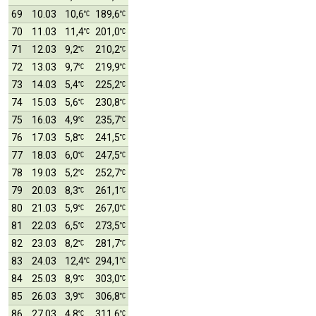
69
10.03
10,6
189,6
70
11.03
11,4
201,0
71
12.03
9,2
210,2
72
13.03
9,7
219,9
73
14.03
5,4
225,2
74
15.03
5,6
230,8
75
16.03
4,9
235,7
76
17.03
5,8
241,5
77
18.03
6,0
247,5
78
19.03
5,2
252,7
79
20.03
8,3
261,1
80
21.03
5,9
267,0
81
22.03
6,5
273,5
82
23.03
8,2
281,7
83
24.03
12,4
294,1
84
25.03
8,9
303,0
85
26.03
3,9
306,8
86
27.03
4,8
311,6