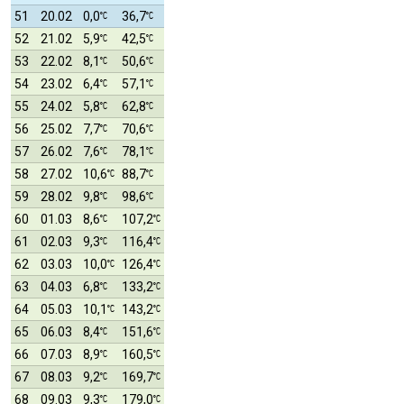
51
20.02
0,0
36,7
52
21.02
5,9
42,5
53
22.02
8,1
50,6
54
23.02
6,4
57,1
55
24.02
5,8
62,8
56
25.02
7,7
70,6
57
26.02
7,6
78,1
58
27.02
10,6
88,7
59
28.02
9,8
98,6
60
01.03
8,6
107,2
61
02.03
9,3
116,4
62
03.03
10,0
126,4
63
04.03
6,8
133,2
64
05.03
10,1
143,2
65
06.03
8,4
151,6
66
07.03
8,9
160,5
67
08.03
9,2
169,7
68
09.03
9,3
179,0