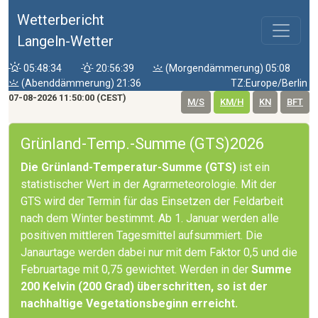
Wetterbericht
Langeln-Wetter
05:48:34
20:56:39
(Morgendämmerung) 05:08
(Abenddämmerung) 21:36
TZ:Europe/Berlin
07-08-2026 11:50:00 (CEST)
M/S
KM/H
KN
BFT
Grünland-Temp.-Summe (GTS)2026
Die Grünland-Temperatur-Summe (GTS)
ist ein
statistischer Wert in der Agrarmeteorologie. Mit der
GTS wird der Termin für das Einsetzen der Feldarbeit
nach dem Winter bestimmt. Ab 1. Januar werden alle
positiven mittleren Tagesmittel aufsummiert. Die
Janaurtage werden dabei nur mit dem Faktor 0,5 und die
Februartage mit 0,75 gewichtet. Werden in der
Summe
200 Kelvin (200 Grad) überschritten, so ist der
nachhaltige Vegetationsbeginn erreicht.