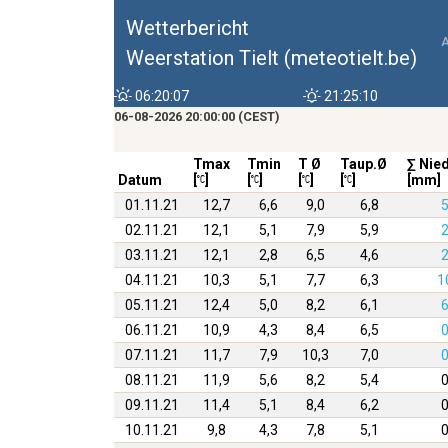
Wetterbericht
Weerstation Tielt (meteotielt.be)
06:20:07
21:25:10
06-08-2026 20:00:00 (CEST)
Tmax
Tmin
T Ø
Taup.Ø
∑ Nie
Datum
[
]
[
]
[
]
[
]
[mm]
01.11.21
12,7
6,6
9,0
6,8
5
02.11.21
12,1
5,1
7,9
5,9
2
03.11.21
12,1
2,8
6,5
4,6
2
04.11.21
10,3
5,1
7,7
6,3
1
05.11.21
12,4
5,0
8,2
6,1
6
06.11.21
10,9
4,3
8,4
6,5
0
07.11.21
11,7
7,9
10,3
7,0
0
08.11.21
11,9
5,6
8,2
5,4
0
09.11.21
11,4
5,1
8,4
6,2
0
10.11.21
9,8
4,3
7,8
5,1
0