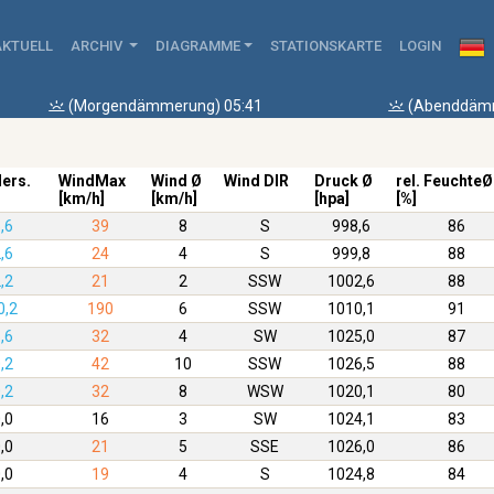
AKTUELL
ARCHIV
DIAGRAMME
STATIONSKARTE
LOGIN
(Morgendämmerung) 05:41
(Abenddämm
ders.
WindMax
Wind Ø
Wind DIR
Druck Ø
rel. FeuchteØ
[km/h]
[km/h]
[hpa]
[%]
,6
39
8
S
998,6
86
,6
24
4
S
999,8
88
,2
21
2
SSW
1002,6
88
0,2
190
6
SSW
1010,1
91
,6
32
4
SW
1025,0
87
,2
42
10
SSW
1026,5
88
,2
32
8
WSW
1020,1
80
,0
16
3
SW
1024,1
83
,0
21
5
SSE
1026,0
86
,0
19
4
S
1024,8
84