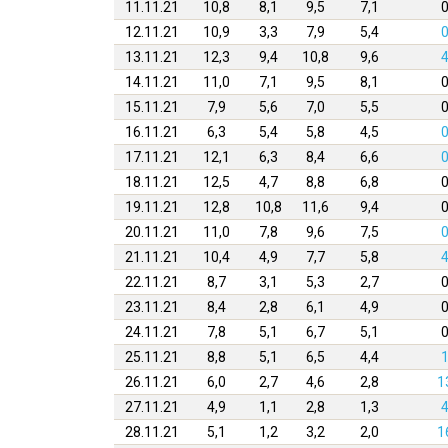
11.11.21
10,8
8,1
9,5
7,1
0
12.11.21
10,9
3,3
7,9
5,4
0
13.11.21
12,3
9,4
10,8
9,6
4
14.11.21
11,0
7,1
9,5
8,1
0
15.11.21
7,9
5,6
7,0
5,5
0
16.11.21
6,3
5,4
5,8
4,5
0
17.11.21
12,1
6,3
8,4
6,6
0
18.11.21
12,5
4,7
8,8
6,8
0
19.11.21
12,8
10,8
11,6
9,4
0
20.11.21
11,0
7,8
9,6
7,5
0
21.11.21
10,4
4,9
7,7
5,8
4
22.11.21
8,7
3,1
5,3
2,7
0
23.11.21
8,4
2,8
6,1
4,9
0
24.11.21
7,8
5,1
6,7
5,1
0
25.11.21
8,8
5,1
6,5
4,4
1
26.11.21
6,0
2,7
4,6
2,8
1
27.11.21
4,9
1,1
2,8
1,3
4
28.11.21
5,1
1,2
3,2
2,0
1