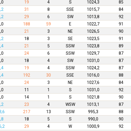
,0
19
4
S
1024,3
85
,2
31
8
SSE
1015,7
84
,2
29
6
SW
1013,8
92
,0
188
59
E
1022,7
91
,0
21
3
NE
1026,5
90
,2
18
3
SE
1023,5
91
,4
21
5
SSW
1023,8
89
,0
24
6
SSW
1029,7
87
,0
18
4
SW
1031,0
87
,4
19
4
SSW
1024,2
87
,4
192
30
SSE
1016,0
88
,0
24
3
NE
1027,6
84
,0
11
1
S
1031,0
92
,0
14
1
S
1021,8
90
,2
23
4
WSW
1013,1
87
3,6
217
13
SSW
995,3
88
,8
18
5
S
990,0
90
6,2
29
4
W
1000,9
92