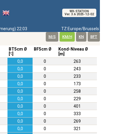
WX-STATION
Ver. 3.6 2025-12-02
erung) 22:03
TZ:Europe/Brussels
M/S
KM/H
KN
BFT
BT5cm Ø
BF5cm Ø
Kond-Niveau Ø
[
]
[m]
0,0
0
263
0,0
0
243
0,0
0
233
0,0
0
173
0,0
0
258
0,0
0
229
0,0
0
401
0,0
0
333
0,0
0
269
0,0
0
321