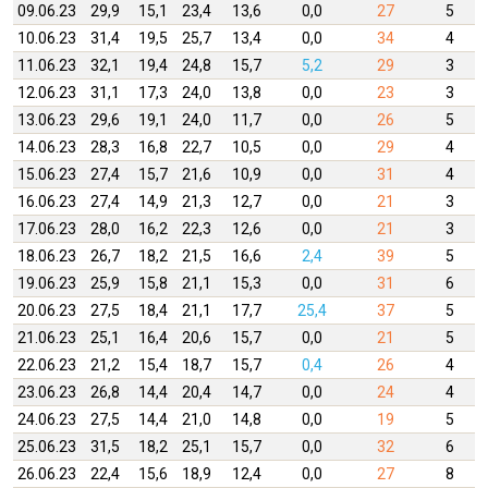
09.06.23
29,9
15,1
23,4
13,6
0,0
27
5
10.06.23
31,4
19,5
25,7
13,4
0,0
34
4
11.06.23
32,1
19,4
24,8
15,7
5,2
29
3
12.06.23
31,1
17,3
24,0
13,8
0,0
23
3
13.06.23
29,6
19,1
24,0
11,7
0,0
26
5
14.06.23
28,3
16,8
22,7
10,5
0,0
29
4
15.06.23
27,4
15,7
21,6
10,9
0,0
31
4
16.06.23
27,4
14,9
21,3
12,7
0,0
21
3
17.06.23
28,0
16,2
22,3
12,6
0,0
21
3
18.06.23
26,7
18,2
21,5
16,6
2,4
39
5
19.06.23
25,9
15,8
21,1
15,3
0,0
31
6
20.06.23
27,5
18,4
21,1
17,7
25,4
37
5
21.06.23
25,1
16,4
20,6
15,7
0,0
21
5
22.06.23
21,2
15,4
18,7
15,7
0,4
26
4
23.06.23
26,8
14,4
20,4
14,7
0,0
24
4
24.06.23
27,5
14,4
21,0
14,8
0,0
19
5
25.06.23
31,5
18,2
25,1
15,7
0,0
32
6
26.06.23
22,4
15,6
18,9
12,4
0,0
27
8