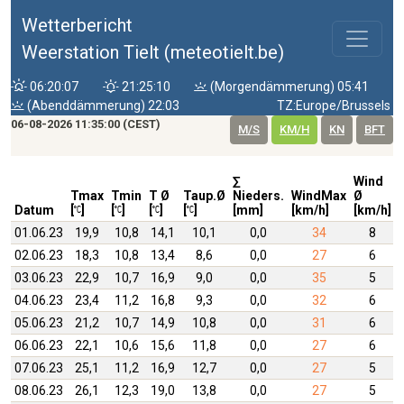
Wetterbericht
Weerstation Tielt (meteotielt.be)
06:20:07
21:25:10
(Morgendämmerung) 05:41
(Abenddämmerung) 22:03
TZ:Europe/Brussels
06-08-2026 11:35:00 (CEST)
M/S
KM/H
KN
BFT
∑
Wind
Tmax
Tmin
T Ø
Taup.Ø
Nieders.
WindMax
Ø
Datum
[
]
[
]
[
]
[
]
[mm]
[km/h]
[km/h]
01.06.23
19,9
10,8
14,1
10,1
0,0
34
8
02.06.23
18,3
10,8
13,4
8,6
0,0
27
6
03.06.23
22,9
10,7
16,9
9,0
0,0
35
5
04.06.23
23,4
11,2
16,8
9,3
0,0
32
6
05.06.23
21,2
10,7
14,9
10,8
0,0
31
6
06.06.23
22,1
10,6
15,6
11,8
0,0
27
6
07.06.23
25,1
11,2
16,9
12,7
0,0
27
5
08.06.23
26,1
12,3
19,0
13,8
0,0
27
5