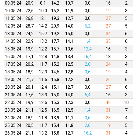
09.05.24
20,9
8,1
14,2
10,7
0,0
16
2
10.05.24
22,6
10,0
16,2
11,9
0,0
19
3
11.05.24
26,8
12,1
19,3
12,7
0,0
27
5
12.05.24
28,7
14,2
20,9
14,0
6,2
27
5
13.05.24
24,2
15,7
19,2
15,0
0,0
34
6
14.05.24
22,9
13,2
17,7
14,1
1,4
35
6
15.05.24
19,9
12,2
15,7
13,6
12,4
16
3
16.05.24
17,1
12,8
14,8
13,4
16,4
18
3
17.05.24
20,2
11,7
15,2
12,5
2,6
24
4
18.05.24
18,9
12,3
14,5
12,8
0,6
19
4
19.05.24
21,7
11,6
15,8
12,2
0,0
26
6
20.05.24
20,1
12,4
15,1
12,7
0,0
27
6
21.05.24
17,6
13,3
15,0
14,0
6,4
16
3
22.05.24
19,9
12,6
15,3
12,3
0,0
40
10
23.05.24
21,1
12,5
16,5
12,5
1,4
31
7
24.05.24
18,9
11,8
13,9
11,1
0,6
23
4
25.05.24
20,5
11,7
15,4
11,8
2,6
19
5
26.05.24
21,1
13,2
15,8
12,7
16,2
31
4