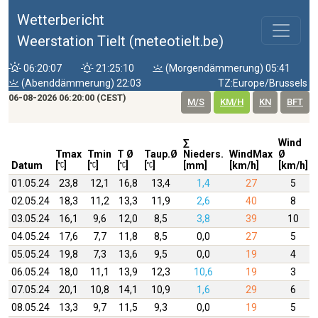
Wetterbericht
Weerstation Tielt (meteotielt.be)
06:20:07
21:25:10
(Morgendämmerung) 05:41
(Abenddämmerung) 22:03
TZ:Europe/Brussels
06-08-2026 06:20:00 (CEST)
M/S
KM/H
KN
BFT
∑
Wind
Tmax
Tmin
T Ø
Taup.Ø
Nieders.
WindMax
Ø
Datum
[
]
[
]
[
]
[
]
[mm]
[km/h]
[km/h]
01.05.24
23,8
12,1
16,8
13,4
1,4
27
5
02.05.24
18,3
11,2
13,3
11,9
2,6
40
8
03.05.24
16,1
9,6
12,0
8,5
3,8
39
10
04.05.24
17,6
7,7
11,8
8,5
0,0
27
5
05.05.24
19,8
7,3
13,6
9,5
0,0
19
4
06.05.24
18,0
11,1
13,9
12,3
10,6
19
3
07.05.24
20,1
10,8
14,1
10,9
1,6
29
6
08.05.24
13,3
9,7
11,5
9,3
0,0
19
5