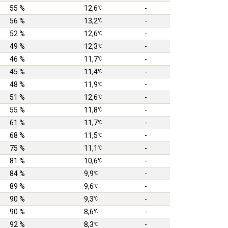
55 %
12,6
-
56 %
13,2
-
52 %
12,6
-
49 %
12,3
-
46 %
11,7
-
45 %
11,4
-
48 %
11,9
-
51 %
12,6
-
55 %
11,8
-
61 %
11,7
-
68 %
11,5
-
75 %
11,1
-
81 %
10,6
-
84 %
9,9
-
89 %
9,6
-
90 %
9,3
-
90 %
8,6
-
92 %
8,3
-