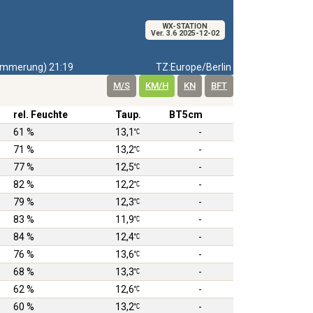
WX-STATION
Ver. 3.6 2025-12-02
mmerung) 21:19
TZ:Europe/Berlin
M/S
KM/H
KN
BFT
rel. Feuchte
Taup.
BT5cm
61 %
13,1
-
71 %
13,2
-
77 %
12,5
-
82 %
12,2
-
79 %
12,3
-
83 %
11,9
-
84 %
12,4
-
76 %
13,6
-
68 %
13,3
-
62 %
12,6
-
60 %
13,2
-