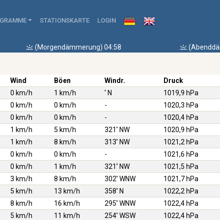
AGRAMME
STATIONSKARTE
LOGIN
(Morgendämmerung) 04:58
(Abenddä
Wind
Böen
Windr.
Druck
0 km/h
1 km/h
N
1019,9 hPa
0 km/h
0 km/h
-
1020,3 hPa
0 km/h
0 km/h
-
1020,4 hPa
1 km/h
5 km/h
321
NW
1020,9 hPa
1 km/h
8 km/h
313
NW
1021,2 hPa
0 km/h
0 km/h
-
1021,6 hPa
0 km/h
1 km/h
321
NW
1021,5 hPa
3 km/h
8 km/h
302
WNW
1021,7 hPa
5 km/h
13 km/h
358
N
1022,2 hPa
8 km/h
16 km/h
295
WNW
1022,4 hPa
5 km/h
11 km/h
254
WSW
1022,4 hPa