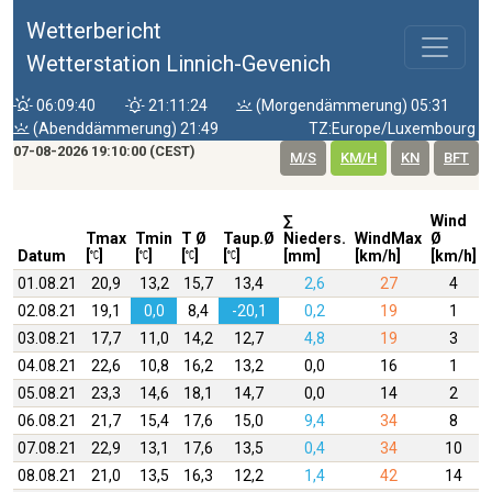
Wetterbericht
Wetterstation Linnich-Gevenich
06:09:40
21:11:24
(Morgendämmerung) 05:31
(Abenddämmerung) 21:49
TZ:Europe/Luxembourg
07-08-2026 19:10:00 (CEST)
M/S
KM/H
KN
BFT
∑
Wind
Tmax
Tmin
T Ø
Taup.Ø
Nieders.
WindMax
Ø
Datum
[
]
[
]
[
]
[
]
[mm]
[km/h]
[km/h]
01.08.21
20,9
13,2
15,7
13,4
2,6
27
4
02.08.21
19,1
0,0
8,4
-20,1
0,2
19
1
03.08.21
17,7
11,0
14,2
12,7
4,8
19
3
04.08.21
22,6
10,8
16,2
13,2
0,0
16
1
05.08.21
23,3
14,6
18,1
14,7
0,0
14
2
06.08.21
21,7
15,4
17,6
15,0
9,4
34
8
07.08.21
22,9
13,1
17,6
13,5
0,4
34
10
08.08.21
21,0
13,5
16,3
12,2
1,4
42
14