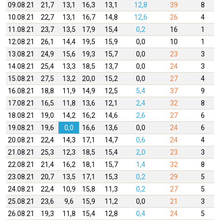
09.08.21
21,7
13,1
16,3
13,1
12,8
39
8
10.08.21
22,7
13,1
16,7
14,8
12,6
26
4
11.08.21
23,7
13,5
17,9
15,4
0,2
16
1
12.08.21
26,1
14,4
19,5
15,9
0,0
10
1
13.08.21
24,9
15,6
19,3
15,7
0,0
23
3
14.08.21
25,4
13,3
18,5
13,7
0,0
24
3
15.08.21
27,5
13,2
20,0
15,2
0,0
27
4
16.08.21
18,8
11,9
14,9
12,5
5,4
37
9
17.08.21
16,5
11,8
13,6
12,1
2,4
32
8
18.08.21
19,0
14,2
16,2
14,6
2,6
27
6
19.08.21
19,6
0,0
16,6
13,6
0,0
24
6
20.08.21
22,4
14,3
17,1
14,7
0,6
24
4
21.08.21
25,3
12,3
18,5
15,4
2,0
23
3
22.08.21
21,4
16,2
18,1
15,7
1,4
32
8
23.08.21
20,7
13,5
17,1
15,3
0,2
29
5
24.08.21
22,4
10,9
15,8
11,3
0,2
27
5
25.08.21
23,6
9,6
15,9
11,2
0,0
21
3
26.08.21
19,3
11,8
15,4
12,8
0,4
24
5